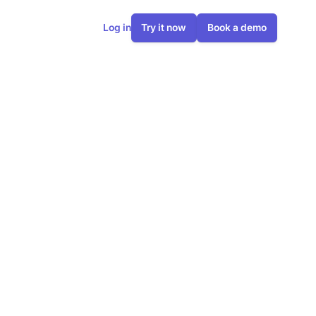
Log in
Try it now
Book a demo