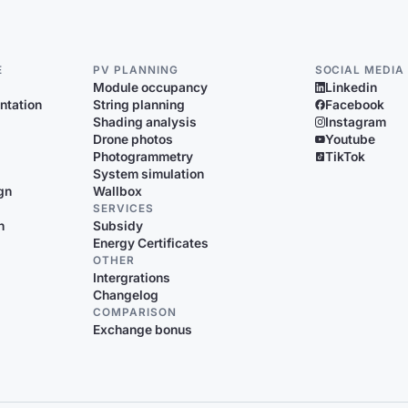
E
PV PLANNING
SOCIAL MEDIA
Module occupancy
Linkedin
ntation
String planning
Facebook
Shading analysis
Instagram
Drone photos
Youtube
Photogrammetry
TikTok
System simulation
gn
Wallbox
SERVICES
n
Subsidy
Energy Certificates
OTHER
Intergrations
Changelog
COMPARISON
Exchange bonus