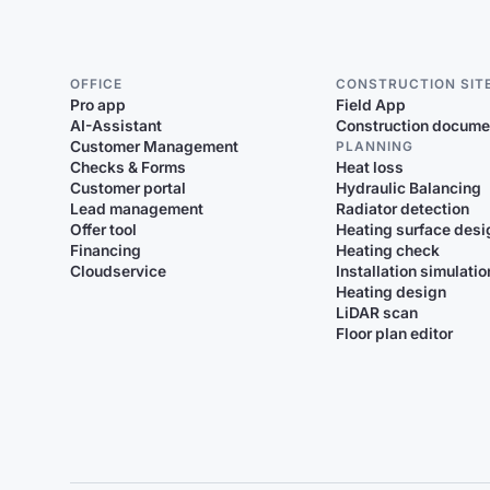
OFFICE
CONSTRUCTION SIT
Pro app
Field App
AI-Assistant
Construction docume
Customer Management
PLANNING
Checks & Forms
Heat loss
Customer portal
Hydraulic Balancing
Lead management
Radiator detection
Offer tool
Heating surface desi
Financing
Heating check
Cloudservice
Installation simulatio
Heating design
LiDAR scan
Floor plan editor