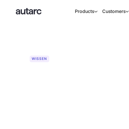
Products
Customers
WISSEN
Der "Wärmewe
„Wärmewende” erzählt die Energiewende
Heizungsbauer, Energieberater und Kom
Projekte erfolgreich umsetzen und wel
meistern.
Friedrich von autarc spricht mit seinen
Erfahrungen, konkrete Lösungen und Lea