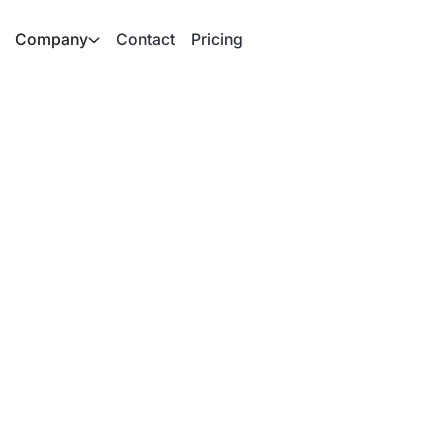
Company
Contact
Pricing
nde"-Podcast
 aus der Praxis.
munen berichten, wie sie
che Herausforderungen sie
 Gästen über echte
rnings für den Alltag.