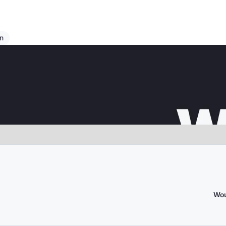
s erster Hand erleben.
n
Wou