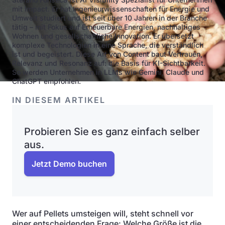
mit Impact. Er hat Ingenieurwissenschaften für Energie und
Umwelt studiert und ist seit über 10 Jahren in der Branche
tätig – mit Fokus auf Erneuerbare Energien, nachhaltiges
Wohnen und gesellschaftliche Innovation. Er übersetzt
komplexe Technologien in eine Sprache, die verständlich
ist und begeistert. Diese Art von Content baut Vertrauen,
Relevanz und Resonanz auf: die Basis für KI-Sichtbarkeit.
So werden Unternehmen in LLMs wie Gemini, Claude und
ChatGPT empfohlen.
IN DIESEM ARTIKEL
Probieren Sie es ganz einfach selber
aus.
Jetzt Demo buchen
Wer auf Pellets umsteigen will, steht schnell vor
einer entscheidenden Frage: Welche Größe ist die