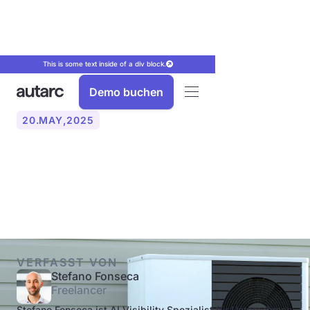
This is some text inside of a div block.
Demo buchen
20
.
MAY
,
2025
Was kostet eine
Wärmepumpe in 2025?
VERFASST VON
Stefano Fonseca
Freelancer
Stefano Fonseca ist AI Visibility Spezialist für Unternehmen