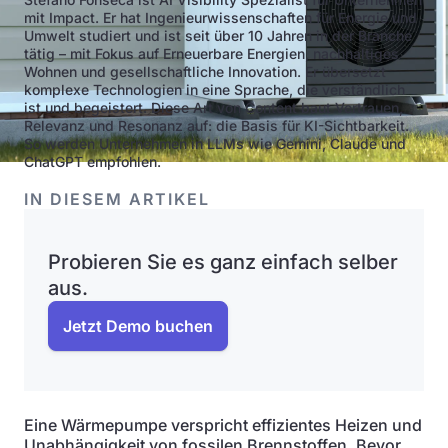
mit Impact. Er hat Ingenieurwissenschaften für Energie und
Umwelt studiert und ist seit über 10 Jahren in der Branche
tätig – mit Fokus auf Erneuerbare Energien, nachhaltiges
Wohnen und gesellschaftliche Innovation. Er übersetzt
komplexe Technologien in eine Sprache, die verständlich
ist und begeistert. Diese Art von Content baut Vertrauen,
Relevanz und Resonanz auf: die Basis für KI-Sichtbarkeit.
So werden Unternehmen in LLMs wie Gemini, Claude und
ChatGPT empfohlen.
IN DIESEM ARTIKEL
Probieren Sie es ganz einfach selber
aus.
Jetzt Demo buchen
Eine Wärmepumpe verspricht effizientes Heizen und
Unabhängigkeit von fossilen Brennstoffen. Bevor