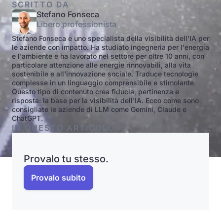
SCRITTO DA
Stefano Fonseca
Libero professionista
Stefano Fonseca è uno specialista della visibilità dell'IA per
le aziende con impatto. Ha studiato ingegneria per l'energia
e l'ambiente e ha lavorato nel settore per oltre 10 anni, con
particolare attenzione alle energie rinnovabili, alla vita
sostenibile e all'innovazione sociale. Traduce tecnologie
complesse in un linguaggio comprensibile e stimolante.
Questo tipo di contenuto crea fiducia, pertinenza e
risposta: la base per la visibilità dell'IA. Ecco come sono
consigliate le aziende di LLM come Gemini, Claude e
ChatGPT.
IN QUESTO ARTICOLO
Provalo tu stesso.
Provalo subito