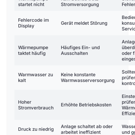
startet nicht
Stromversorgung
Fehle
Bedie
Fehlercode im
Gerät meldet Störung
konsul
Display
Servi
Anlag
Wärmepumpe
Häufiges Ein- und
überd
taktet häufig
Ausschalten
oder 
einges
Sollt
Warmwasser zu
Keine konstante
prüfe
kalt
Warmwasserversorgung
kontro
Einst
Hoher
prüfe
Erhöhte Betriebskosten
Stromverbrauch
Wärm
Effiz
Anlage schaltet ab oder
Wasse
Druck zu niedrig
arbeitet ineffizient
und g