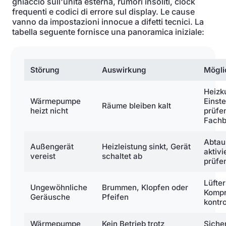
ghiaccio sull'unità esterna, rumori insoliti, clock
frequenti e codici di errore sul display. Le cause
vanno da impostazioni innocue a difetti tecnici. La
tabella seguente fornisce una panoramica iniziale:
Störung
Auswirkung
Mögli
Heizk
Wärmepumpe
Einst
Räume bleiben kalt
heizt nicht
prüfen
Fachb
Abta
Außengerät
Heizleistung sinkt, Gerät
aktivi
vereist
schaltet ab
prüfe
Lüfter
Ungewöhnliche
Brummen, Klopfen oder
Kompr
Geräusche
Pfeifen
kontro
Wärmepumpe
Kein Betrieb trotz
Siche