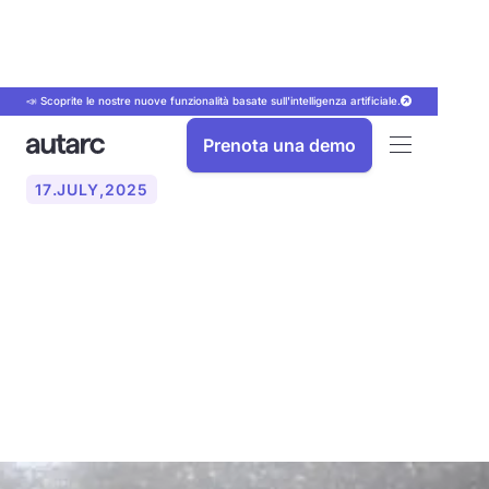
📣 Scoprite le nostre nuove funzionalità basate sull'intelligenza artificiale.
Prenota una demo
17
.
JULY
,
2025
Guasti comuni delle pompe
di calore: cause, soluzioni e
quando è necessario uno
specialista