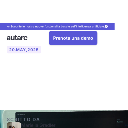
📣 Scoprite le nostre nuove funzionalità basate sull'intelligenza artificiale.
Prenota una demo
20
.
MAY
,
2025
Documentazione vs.
digitale: digitalizzazione
nelle aziende HVAC
SCRITTO DA
Mariella Gradler