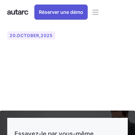
Réserver une démo
20
.
OCTOBER
,
2025
autarc redéfinit le travail
quotidien : l'application
Field connecte le bureau et
le chantier en temps réel
Essayez-le par vous-même.