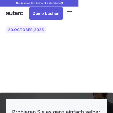
This is some text inside of a div block.
Demo buchen
20
.
OCTOBER
,
2025
autarc gestaltet den
Arbeitsalltag neu: Die Field
App verbindet Büro und
Baustelle in Echtzeit
Probieren Sie es ganz einfach selber