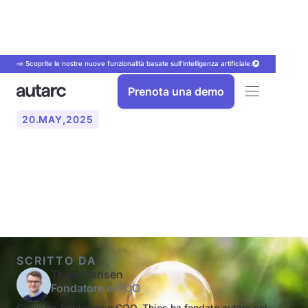
📣 Scoprite le nostre nuove funzionalità basate sull'intelligenza artificiale.
Prenota una demo
20
.
MAY
,
2025
Suggerimenti per
risparmiare energia
SCRITTO DA
Thiès Hansen
Fondatore e COO
Come co-fondatore e COO, Thies ha fondato autarc nel