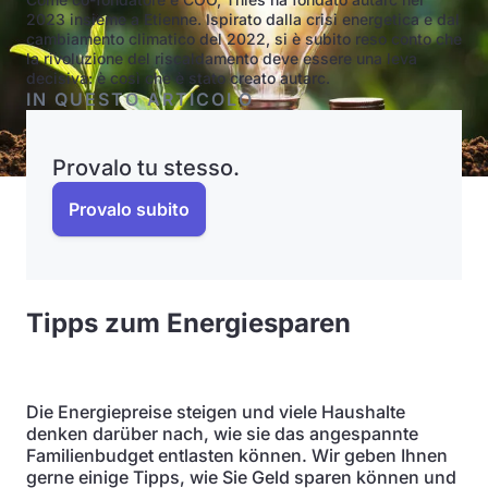
2023 insieme a Etienne. Ispirato dalla crisi energetica e dal
cambiamento climatico del 2022, si è subito reso conto che
la rivoluzione del riscaldamento deve essere una leva
decisiva: è così che è stato creato autarc.
IN QUESTO ARTICOLO
Provalo tu stesso.
Provalo subito
Tipps zum Energiesparen
Die Energiepreise steigen und viele Haushalte
denken darüber nach, wie sie das angespannte
Familienbudget entlasten können. Wir geben Ihnen
gerne einige Tipps, wie Sie Geld sparen können und