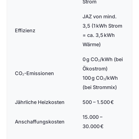
Strom
JAZ von mind.
3,5 (1 kWh Strom
Effizienz
= ca. 3,5 kWh
Wärme)
0 g CO₂/kWh (bei
Ökostrom)
CO₂-Emissionen
100 g CO₂/kWh
(bei Strommix)
Jährliche Heizkosten
500 – 1.500 €
15.000 –
Anschaffungskosten
30.000 €