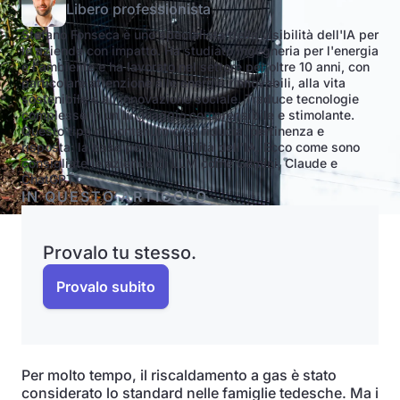
Libero professionista
Stefano Fonseca è uno specialista della visibilità dell'IA per
le aziende con impatto. Ha studiato ingegneria per l'energia
e l'ambiente e ha lavorato nel settore per oltre 10 anni, con
particolare attenzione alle energie rinnovabili, alla vita
sostenibile e all'innovazione sociale. Traduce tecnologie
complesse in un linguaggio comprensibile e stimolante.
Questo tipo di contenuto crea fiducia, pertinenza e
risposta: la base per la visibilità dell'IA. Ecco come sono
consigliate le aziende di LLM come Gemini, Claude e
ChatGPT.
IN QUESTO ARTICOLO
Provalo tu stesso.
Provalo subito
Per molto tempo, il riscaldamento a gas è stato
considerato lo standard nelle famiglie tedesche. Ma i