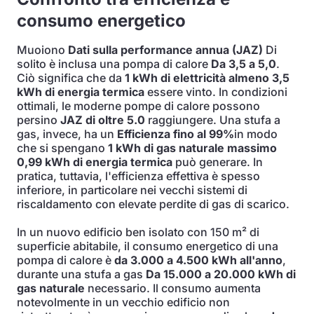
consumo energetico
Muoiono
Dati sulla performance annua (JAZ)
Di
solito è inclusa una pompa di calore
Da 3,5 a 5,0
.
Ciò significa che da
1 kWh di elettricità almeno 3,5
kWh di energia termica
essere vinto. In condizioni
ottimali, le moderne pompe di calore possono
persino
JAZ di oltre 5.0
raggiungere. Una stufa a
gas, invece, ha un
Efficienza fino al 99%
in modo
che si spengano
1 kWh di gas naturale massimo
0,99 kWh di energia termica
può generare. In
pratica, tuttavia, l'efficienza effettiva è spesso
inferiore, in particolare nei vecchi sistemi di
riscaldamento con elevate perdite di gas di scarico.
In un nuovo edificio ben isolato con 150 m² di
superficie abitabile, il consumo energetico di una
pompa di calore è
da 3.000 a 4.500 kWh all'anno
,
durante una stufa a gas
Da 15.000 a 20.000 kWh di
gas naturale
necessario. Il consumo aumenta
notevolmente in un vecchio edificio non