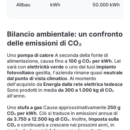
Altbau
kWh
50.000 kWh
Bilancio ambientale: un confronto
delle emissioni di CO₂
Uno
pompa di calore
A seconda della fonte di
alimentazione, causa fino a
100 g CO₂ per kWh
. Lei
sarà con
elettricità verde
o uno dei tuoi
impianto
fotovoltaico
gestita, l'azienda rimane quasi
neutrale
dal punto di vista climatico
. Al momento
dell'acquisto da
Energia dalla rete elettrica tedesca
Sono prodotti in media
da 300 a 1.000 kg di CO₂
all'anno.
Uno
stufa a gas
Cause approssimativamente
250 g
CO₂ per kWh
. Ciò si traduce in emissioni annue di
da 3.750 a 12.500 kg di CO₂
. Inoltre,
Imposta sulla
CO₂
e continuerà a crescere nei prossimi anni, in