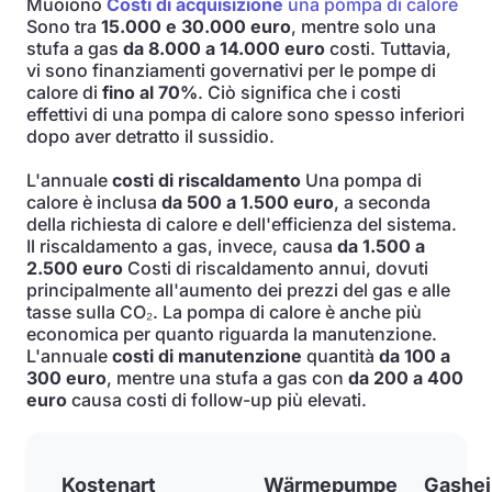
Muoiono
Costi di acquisizione
una pompa di calore
Sono tra
15.000 e 30.000 euro
, mentre solo una
stufa a gas
da 8.000 a 14.000 euro
costi. Tuttavia,
vi sono finanziamenti governativi per le pompe di
calore di
fino al 70%
. Ciò significa che i costi
effettivi di una pompa di calore sono spesso inferiori
dopo aver detratto il sussidio.
L'annuale
costi di riscaldamento
Una pompa di
calore è inclusa
da 500 a 1.500 euro
, a seconda
della richiesta di calore e dell'efficienza del sistema.
Il riscaldamento a gas, invece, causa
da 1.500 a
2.500 euro
Costi di riscaldamento annui, dovuti
principalmente all'aumento dei prezzi del gas e alle
tasse sulla CO₂. La pompa di calore è anche più
economica per quanto riguarda la manutenzione.
L'annuale
costi di manutenzione
quantità
da 100 a
300 euro
, mentre una stufa a gas con
da 200 a 400
euro
causa costi di follow-up più elevati.
Kostenart
Wärmepumpe
Gashe