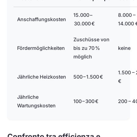
15.000 –
8.000 –
Anschaffungskosten
30.000 €
14.000 
Zuschüsse von
Fördermöglichkeiten
bis zu 70 %
keine
möglich
1.500 –
Jährliche Heizkosten
500 – 1.500 €
€
Jährliche
100 – 300 €
200 – 4
Wartungskosten
Confronto tra efficienza e