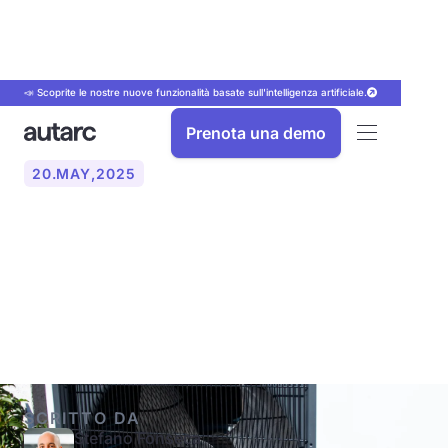
📣 Scoprite le nostre nuove funzionalità basate sull'intelligenza artificiale.
Prenota una demo
20
.
MAY
,
2025
Pompa di calore o stufa a
gas: una panoramica del
confronto
SCRITTO DA
Stefano Fonseca