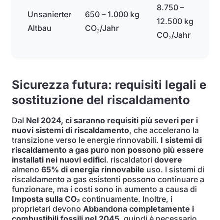
8.750 –
Unsanierter
650 – 1.000 kg
12.500 kg
Altbau
CO₂/Jahr
CO₂/Jahr
Sicurezza futura: requisiti legali e
sostituzione del riscaldamento
Dal
Nel 2024, ci saranno requisiti più severi per i
nuovi sistemi di riscaldamento
, che accelerano la
transizione verso le energie rinnovabili.
I sistemi di
riscaldamento a gas puro non possono più essere
installati nei nuovi edifici
. riscaldatori
dovere
almeno
65% di energia rinnovabile
uso. I sistemi di
riscaldamento a gas esistenti possono continuare a
funzionare, ma i costi sono in aumento a causa di
Imposta sulla CO₂
continuamente. Inoltre, i
proprietari devono
Abbandona completamente i
combustibili fossili nel 2045
, quindi è necessario