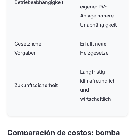
Betriebsabhängigkeit
eigener PV-
Anlage höhere
Unabhängigkeit
Gesetzliche
Erfüllt neue
Vorgaben
Heizgesetze
Langfristig
klimafreundlich
Zukunftssicherheit
und
wirtschaftlich
Comparación de costos: bomba