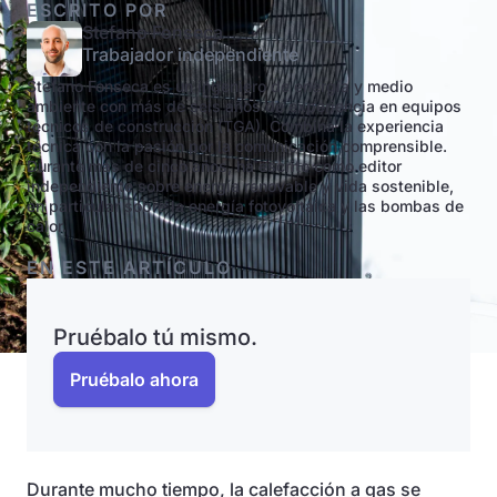
ESCRITO POR
Stefano Fonseca
Trabajador independiente
Stefano Fonseca es un ingeniero de energía y medio
ambiente con más de seis años de experiencia en equipos
técnicos de construcción (TGA). Combina la experiencia
técnica con la pasión por la comunicación comprensible.
Durante más de cinco años, ha escrito como editor
independiente sobre energía renovable y vida sostenible,
en particular sobre la energía fotovoltaica y las bombas de
calor.
EN ESTE ARTÍCULO
Pruébalo tú mismo.
Pruébalo ahora
Durante mucho tiempo, la calefacción a gas se