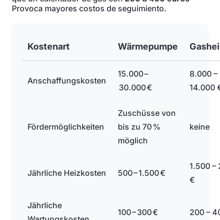
Provoca mayores costos de seguimiento.
Kostenart
Wärmepumpe
Gashe
15.000 –
8.000 –
Anschaffungskosten
30.000 €
14.000 
Zuschüsse von
Fördermöglichkeiten
bis zu 70 %
keine
möglich
1.500 –
Jährliche Heizkosten
500 – 1.500 €
€
Jährliche
100 – 300 €
200 – 4
Wartungskosten