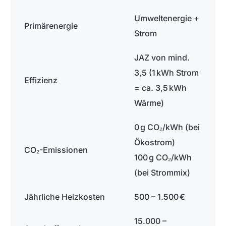
Umweltenergie +
Primärenergie
Strom
JAZ von mind.
3,5 (1 kWh Strom
Effizienz
= ca. 3,5 kWh
Wärme)
0 g CO₂/kWh (bei
Ökostrom)
CO₂-Emissionen
100 g CO₂/kWh
(bei Strommix)
Jährliche Heizkosten
500 – 1.500 €
15.000 –