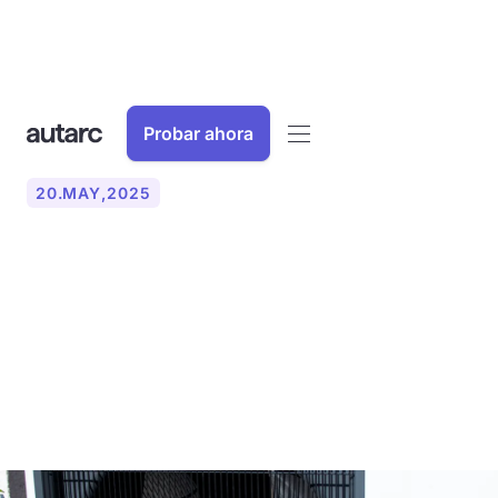
Probar ahora
20
.
MAY
,
2025
Bomba de calor o
calentador de gas: una
descripción general de la
comparación