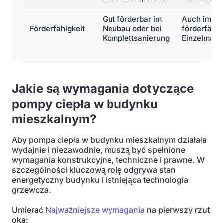
Gut förderbar im
Auch im Be
Förderfähigkeit
Neubau oder bei
förderfähig
Komplettsanierung
Einzelmaß
Jakie są wymagania dotyczące
pompy ciepła w budynku
mieszkalnym?
Aby pompa ciepła w budynku mieszkalnym działała
wydajnie i niezawodnie, muszą być spełnione
wymagania konstrukcyjne, techniczne i prawne. W
szczególności kluczową rolę odgrywa stan
energetyczny budynku i istniejąca technologia
grzewcza.
Umierać
Najważniejsze wymagania
na pierwszy rzut
oka: