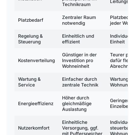
Leitungsfü
Technikraum
Zentraler Raum
Platzbedarf
Platzbedarf
notwendig
jeder Woh
Regelung &
Einheitlich und
Individuell 
Steuerung
effizient
Einheit
Günstiger in der
Teurer pro 
Kostenverteilung
Investition pro
dafür flexib
Wohneinheit
Abrechnun
Wartung &
Einfacher durch
Wartung in 
Service
zentrale Technik
Wohnung n
Höher durch
Geringer d
Energieeffizienz
gleichmäßige
Einzelbetri
Auslastung
Einheitliche
Individuell
Nutzerkomfort
Versorgung, ggf.
steuerbar j
mit Pufferspeicher
Wohnung