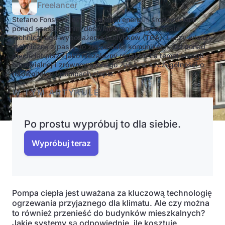
Freelancer
Stefano Fonseca jest inżynierem energii i środowiska z
ponad sześcioletnim doświadczeniem w zakresie
technicznego wyposażenia budynków (TGA). Łączy wiedzę
techniczną z pasją do zrozumiałej komunikacji. Od ponad
pięciu lat pisze jako niezależny redaktor na temat energii
odnawialnej i zrównoważonego życia, w szczególności o
fotowoltaice i pompach ciepła.
W TYM ARTYKULE
Po prostu wypróbuj to dla siebie.
Wypróbuj teraz
Pompa ciepła jest uważana za kluczową technologię
ogrzewania przyjaznego dla klimatu. Ale czy można
to również przenieść do budynków mieszkalnych?
Jakie systemy są odpowiednie, ile kosztuje