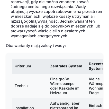
renowacji, gdy nie można zmodernizować
żadnego centralnego rozwiązania. Wady
obejmują wyższe zapotrzebowanie na przestrzeń
w mieszkaniach, większe koszty utrzymania i
niższą ogólną wydajność. Jednak wariant ten
dobrze nadaje się do budynków mieszanych lub
stowarzyszeń właścicieli o niezależnych
wymaganiach energetycznych.
Oba warianty mają zalety i wady:
Dezentrale
Kriterium
Zentrales System
System
Eine große
Kleine
Wärmepumpe
Wärmepump
Technik
oder Kaskade im
Wohnung o
Heizraum
Etage
Aufwändig, aber
Einfach bei
Installation
platzsparend im