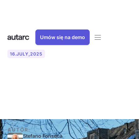
Umów się na demo
16
.
JULY
,
2025
Pompa ciepła w budynkach
mieszkalnych: Kompletny
przewodnik 2025
AUTOR:
Stefano Fonseca