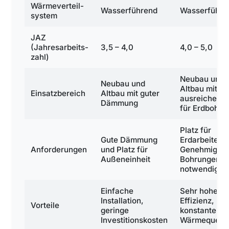
Wärmeverteil­
Wasserführend
Wasserführe
system
JAZ
(Jahresarbeits­
3,5 – 4,0
4,0 – 5,0
zahl)
Neubau und
Neubau und
Altbau mit
Einsatzbereich
Altbau mit guter
ausreichend 
Dämmung
für Erdbohrt
Platz für
Gute Dämmung
Erdarbeiten,
Anforderungen
und Platz für
Genehmigung
Außeneinheit
Bohrungen
notwendig
Einfache
Sehr hohe
Installation,
Effizienz,
Vorteile
geringe
konstante
Investitionskosten
Wärmequelle