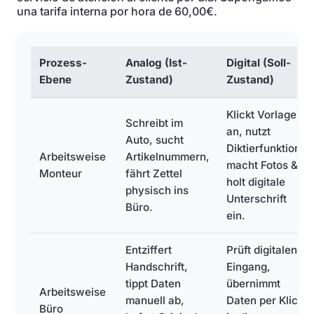
una tarifa interna por hora de 60,00€.
Prozess-
Analog (Ist-
Digital (Soll-
Ebene
Zustand)
Zustand)
Klickt Vorlagen
Schreibt im
an, nutzt
Auto, sucht
Diktierfunktion,
Arbeitsweise
Artikelnummern,
macht Fotos &
Monteur
fährt Zettel
holt digitale
physisch ins
Unterschrift
Büro.
ein.
Entziffert
Prüft digitalen
Handschrift,
Eingang,
tippt Daten
übernimmt
Arbeitsweise
manuell ab,
Daten per Klick
Büro