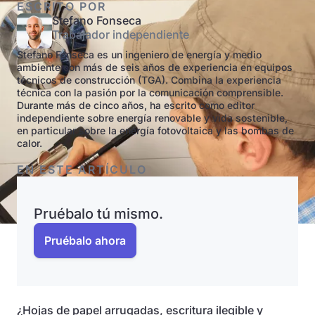
ESCRITO POR
Stefano Fonseca
Trabajador independiente
Stefano Fonseca es un ingeniero de energía y medio
ambiente con más de seis años de experiencia en equipos
técnicos de construcción (TGA). Combina la experiencia
técnica con la pasión por la comunicación comprensible.
Durante más de cinco años, ha escrito como editor
independiente sobre energía renovable y vida sostenible,
en particular sobre la energía fotovoltaica y las bombas de
calor.
EN ESTE ARTÍCULO
Pruébalo tú mismo.
Pruébalo ahora
¿Hojas de papel arrugadas, escritura ilegible y