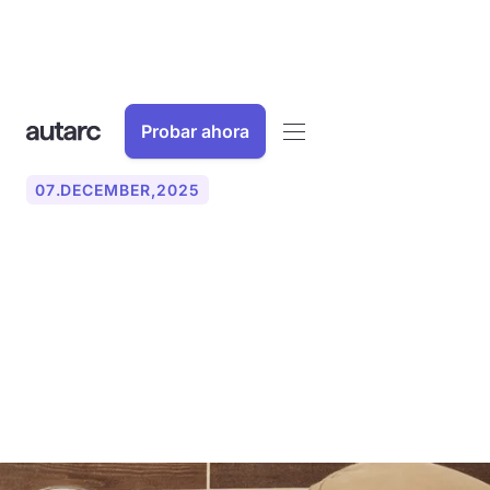
Probar ahora
07
.
DECEMBER
,
2025
Registre digitalmente los
informes de servicio: acabe
con el papeleo en el sector
artesanal