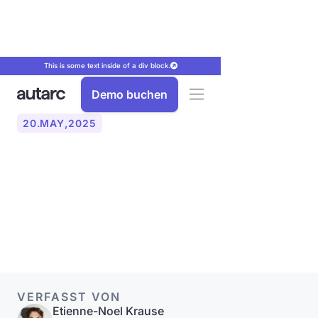
This is some text inside of a div block.
Demo buchen
20
.
MAY
,
2025
autarc und e-masters:
Partnerschaft für Effiziente
Wärmepumpen-Planung
VERFASST VON
Etienne-Noel Krause