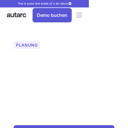
This is some text inside of a div block.
Demo buchen
PLANUNG
AR Simulation -
Wärmepumpen virtuell
erleben
Visualisieren Sie Wärmepumpen vor der
Installation. Mit autarc AR Simulation
sehen Ihre Kunden das Ergebnis in 3D.
Planen Sie effizienter und überzeugen
Sie mühelos. Entdecken Sie jetzt die
Zukunft der Heizungsplanung!