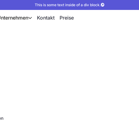
This is some text inside of a div block.
Unternehmen
Kontakt
Preise
en