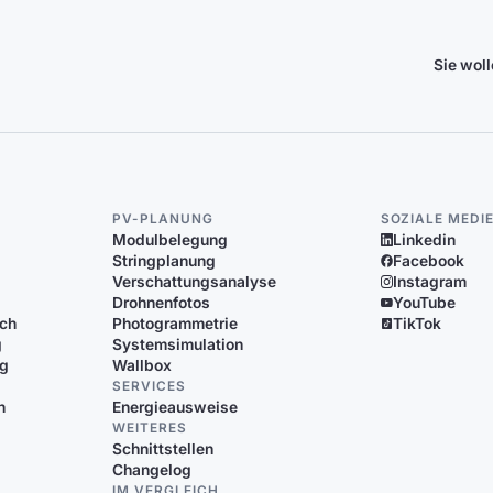
Sie wol
PV-PLANUNG
SOZIALE MEDI
Modulbelegung
Linkedin
Stringplanung
Facebook
Verschattungsanalyse
Instagram
Drohnenfotos
YouTube
ich
Photogrammetrie
TikTok
g
Systemsimulation
ng
Wallbox
SERVICES
n
Energieausweise
WEITERES
Schnittstellen
Changelog
IM VERGLEICH