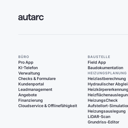
BÜRO
BAUSTELLE
Pro App
Field App
KI-Telefon
Baudokumentation
Verwaltung
HEIZUNGSPLANUNG
Checks & Formulare
Heizlastberechnung
Kundenportal
Hydraulischer Abgle
Leadmanagement
Heizkörpererkennun
Angebote
Heizflächenauslegu
Finanzierung
HeizungsCheck
Cloudservice & Offlinefähigkeit
Aufstellort-Simulatio
Heizungsauslegung
LiDAR-Scan
Grundriss-Editor