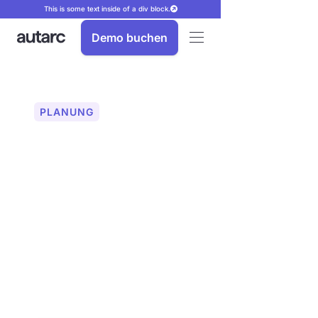
This is some text inside of a div block.
Demo buchen
PLANUNG
Automatische
Heizkörpererkennung
Mit unserer neuen
Heizkörpererkennung ist die Erfassung
von Heizkörpern so einfach wie nie
zuvor. Bestehende Heizkörper dank KI
werden automatisch erkannt und
vermessen. Somit sparen Sie Zeit bei
Bestandsaufnahmen und Planung von
Wärmepumpen.