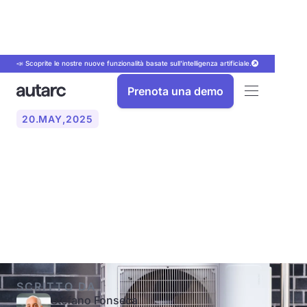
📣 Scoprite le nostre nuove funzionalità basate sull'intelligenza artificiale.
Prenota una demo
20
.
MAY
,
2025
Come si progetta
correttamente una pompa
di calore?
SCRITTO DA
Stefano Fonseca