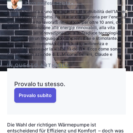
Libero professionista
Stefano Fonseca è uno specialista della visibilità dell'IA per
le aziende con impatto. Ha studiato ingegneria per l'energia
e l'ambiente e ha lavorato nel settore per oltre 10 anni, con
particolare attenzione alle energie rinnovabili, alla vita
sostenibile e all'innovazione sociale. Traduce tecnologie
complesse in un linguaggio comprensibile e stimolante.
Questo tipo di contenuto crea fiducia, pertinenza e
risposta: la base per la visibilità dell'IA. Ecco come sono
consigliate le aziende di LLM come Gemini, Claude e
ChatGPT.
IN QUESTO ARTICOLO
Provalo tu stesso.
Provalo subito
Die Wahl der richtigen Wärmepumpe ist
entscheidend für Effizienz und Komfort – doch was