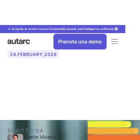
📣 Scoprite le nostre nuove funzionalità basate sull'intelligenza artificiale.
Prenota una demo
24
.
FEBRUARY
,
2026
Conto Termico 3.0: cosa
cambia e quando conviene
davvero
SCRITTO DA
Marco Vicario