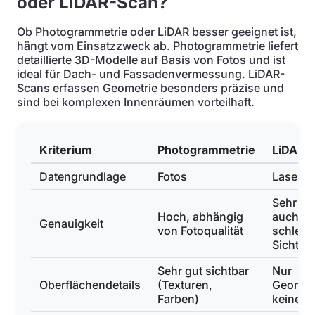
oder LiDAR-Scan?
Ob Photogrammetrie oder LiDAR besser geeignet ist,
hängt vom Einsatzzweck ab. Photogrammetrie liefert
detaillierte 3D-Modelle auf Basis von Fotos und ist
ideal für Dach- und Fassadenvermessung. LiDAR-
Scans erfassen Geometrie besonders präzise und
sind bei komplexen Innenräumen vorteilhaft.
Kriterium
Photogrammetrie
LiDAR-
Datengrundlage
Fotos
Laserst
Sehr ho
Hoch, abhängig
auch be
Genauigkeit
von Fotoqualität
schlech
Sicht
Sehr gut sichtbar
Nur
Oberflächendetails
(Texturen,
Geometr
Farben)
keine F