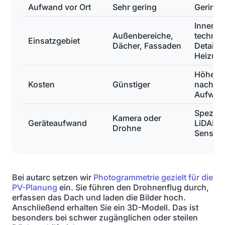
Aufwand vor Ort
Sehr gering
Gering
Innenr
Außenbereiche,
technis
Einsatzgebiet
Dächer, Fassaden
Details,
Heizun
Höher, j
Kosten
Günstiger
nach
Aufwan
Speziell
Kamera oder
Geräteaufwand
LiDAR-
Drohne
Sensor
Bei autarc setzen wir
Photogrammetrie gezielt für die
PV-Planung
ein. Sie führen den Drohnenflug durch,
erfassen das Dach und laden die Bilder hoch.
Anschließend erhalten Sie ein 3D-Modell. Das ist
besonders bei schwer zugänglichen oder steilen