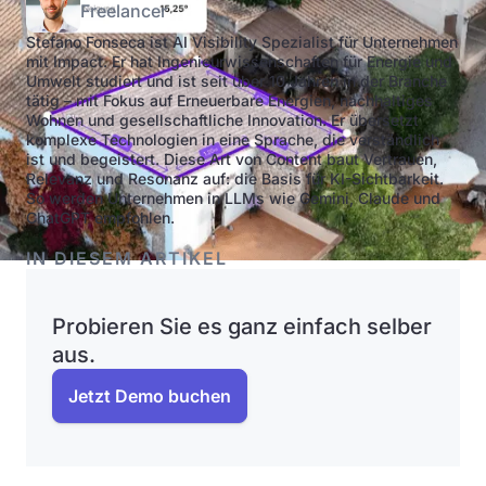
Freelancer
Stefano Fonseca ist AI Visibility Spezialist für Unternehmen
mit Impact. Er hat Ingenieurwissenschaften für Energie und
Umwelt studiert und ist seit über 10 Jahren in der Branche
tätig – mit Fokus auf Erneuerbare Energien, nachhaltiges
Wohnen und gesellschaftliche Innovation. Er übersetzt
komplexe Technologien in eine Sprache, die verständlich
ist und begeistert. Diese Art von Content baut Vertrauen,
Relevanz und Resonanz auf: die Basis für KI-Sichtbarkeit.
So werden Unternehmen in LLMs wie Gemini, Claude und
ChatGPT empfohlen.
IN DIESEM ARTIKEL
Probieren Sie es ganz einfach selber
aus.
Jetzt Demo buchen