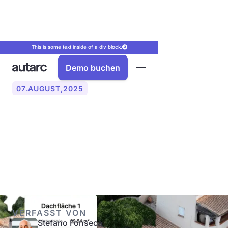
This is some text inside of a div block.
Demo buchen
07
.
AUGUST
,
2025
Photogrammetrie: Digitale
Gebäudevermessung
einfach erklärt
VERFASST VON
Stefano Fonseca