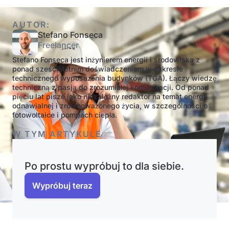
AUTOR:
Stefano Fonseca
Freelancer
Stefano Fonseca jest inżynierem energii i środowiska z
ponad sześcioletnim doświadczeniem w zakresie
technicznego wyposażenia budynków (TGA). Łączy wiedzę
techniczną z pasją do zrozumiałej komunikacji. Od ponad
pięciu lat pisze jako niezależny redaktor na temat energii
odnawialnej i zrównoważonego życia, w szczególności o
fotowoltaice i pompach ciepła.
W TYM ARTYKULE
Po prostu wypróbuj to dla siebie.
Wypróbuj teraz