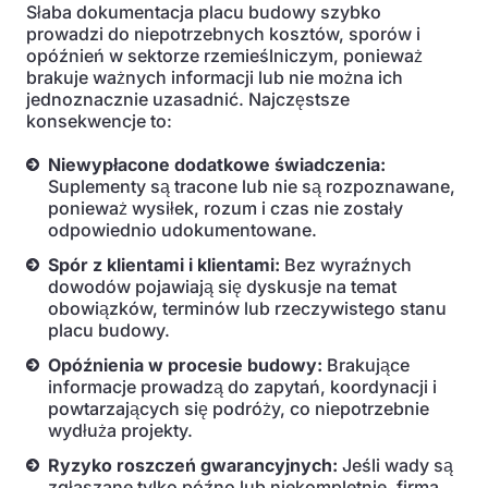
Słaba dokumentacja placu budowy szybko
prowadzi do niepotrzebnych kosztów, sporów i
opóźnień w sektorze rzemieślniczym, ponieważ
brakuje ważnych informacji lub nie można ich
jednoznacznie uzasadnić. Najczęstsze
konsekwencje to:
Niewypłacone dodatkowe świadczenia:
Suplementy są tracone lub nie są rozpoznawane,
ponieważ wysiłek, rozum i czas nie zostały
odpowiednio udokumentowane.
Spór z klientami i klientami:
Bez wyraźnych
dowodów pojawiają się dyskusje na temat
obowiązków, terminów lub rzeczywistego stanu
placu budowy.
Opóźnienia w procesie budowy:
Brakujące
informacje prowadzą do zapytań, koordynacji i
powtarzających się podróży, co niepotrzebnie
wydłuża projekty.
Ryzyko roszczeń gwarancyjnych:
Jeśli wady są
zgłaszane tylko późno lub niekompletnie, firma