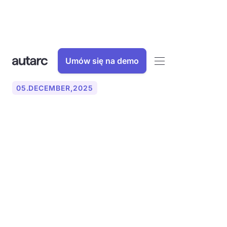
Umów się na demo
05
.
DECEMBER
,
2025
Dokumentacja w sektorze
rzemieślniczym: jak
zabezpieczyć braki i
uzupełnienia w sposób
prawnie bezpieczny