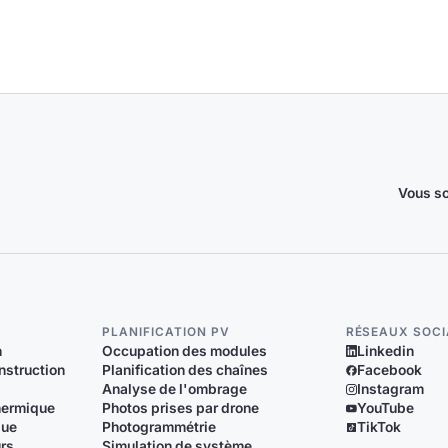
Vous so
PLANIFICATION PV
RÉSEAUX SOC
n
Occupation des modules
Linkedin
nstruction
Planification des chaînes
Facebook
Analyse de l'ombrage
Instagram
thermique
Photos prises par drone
YouTube
que
Photogrammétrie
TikTok
urs
Simulation de système