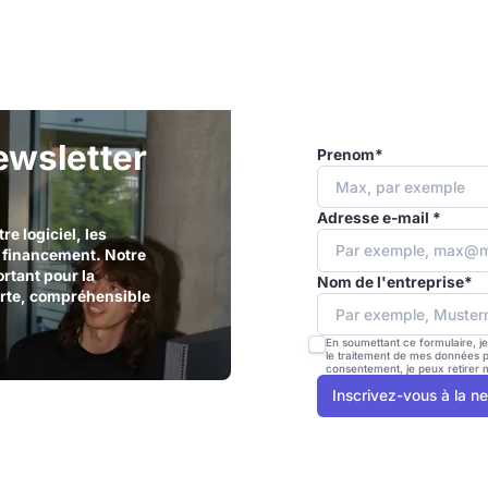
ewsletter
Prenom*
Adresse e-mail *
e logiciel, les
e financement. Notre
ortant pour la
Nom de l'entreprise*
ourte, compréhensible
En soumettant ce formulaire, j
le traitement de mes données p
consentement, je peux retirer