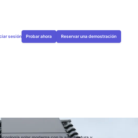
iciar sesión
Probar ahora
Reservar una demostración
ho:
esventajas
tecnología solar moderna con la arquitectura y