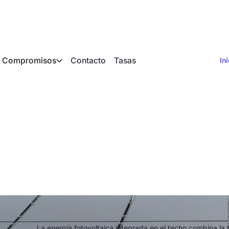
Compromisos
Contacto
Tasas
In
empotrada en el tec
costos, ventajas y d
La energía fotovoltaica integrada en el techo combina la 