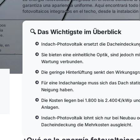
garantiza una apariencia uniforme. Aquí encontrará todo 
fotovoltaicos integrados en el techo, desde la instalación
ipos
🔍 Das Wichtigste im Überblick
ia
le.
Indach-Photovoltaik ersetzt die Dacheindeckung
le, en
e
Sie bieten eine einheitliche Optik, sind jedoch
Wartung verbunden.
Die geringe Hinterlüftung senkt den Wirkungsgr
Für eine Indachanlage muss sich das Dach stati
Neigung haben.
Die Kosten liegen bei 1.800 bis 2.400 €/kWp un
Anlagen.
Indach-Photovoltaik lohnt sich nur bei Neubau 
Dacheindeckung die Mehrkosten ausgleicht.