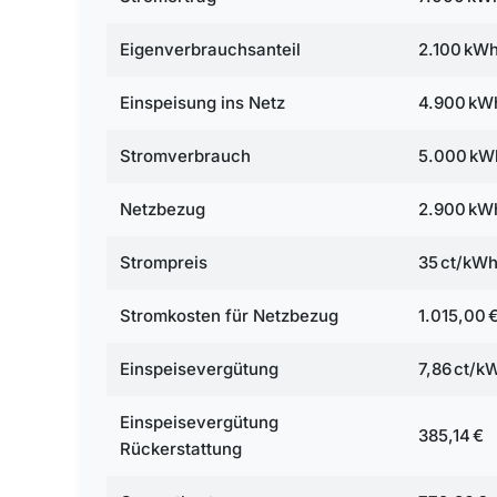
Eigenverbrauchsanteil
2.100 kW
Einspeisung ins Netz
4.900 kW
Stromverbrauch
5.000 kW
Netzbezug
2.900 kW
Strompreis
35 ct/kW
Stromkosten für Netzbezug
1.015,00 
Einspeisevergütung
7,86 ct/k
Einspeisevergütung
385,14 €
Rückerstattung