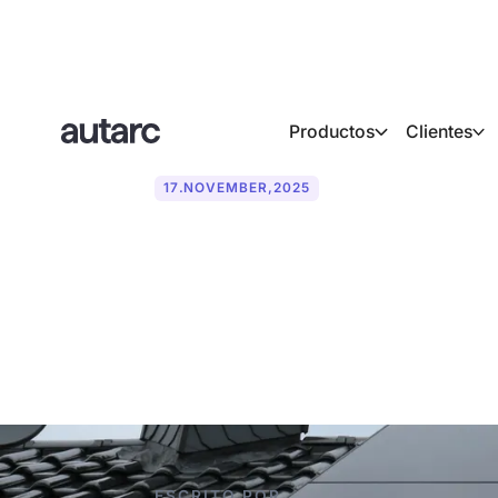
Productos
Clientes
17
.
NOVEMBER
,
2025
Fotovoltaica 
instalación, 
ESCRITO POR