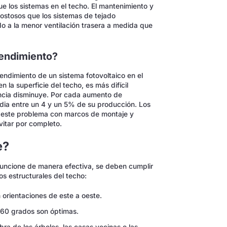
e los sistemas en el techo. El mantenimiento y
ostosos que los sistemas de tejado
o a la menor ventilación trasera a medida que
rendimiento?
l rendimiento de un sistema fotovoltaico en el
la superficie del techo, es más difícil
iencia disminuye. Por cada aumento de
dia entre un 4 y un 5% de su producción. Los
r este problema con marcos de montaje y
vitar por completo.
e?
funcione de manera efectiva, se deben cumplir
os estructurales del techo:
 orientaciones de este a oeste.
 60 grados son óptimas.
a de los árboles, las casas vecinas o las