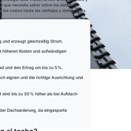
lo que necesita saber sobre los sistemas
 y los costos hasta las ventajas y desventajas.
 und erzeugt gleichzeitig Strom.
 mit höheren Kosten und aufwändigen
ad und den Ertrag um bis zu 5 %.
sch eignen und die richtige Ausrichtung und
d sind bis zu 30 % höher als bei Aufdach-
oder Dachsanierung, da eingesparte