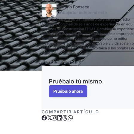
Stefano Fonseca
Trabajador independiente
Stefano Fonseca es un ingeniero de energía y medio
ambiente con más de seis años de experiencia en equ
técnicos de construcción (TGA). Combina la experienc
técnica con la pasión por la comunicación comprensib
Durante más de cinco años, ha escrito como editor
independiente sobre energía renovable y vida sostenib
particular sobre la energía fotovoltaica y las bombas d
calor.
EN ESTE ARTÍCULO
Pruébalo tú mismo.
Pruébalo ahora
COMPARTIR ARTÍCULO