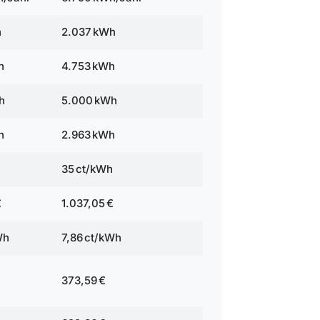
h
2.037 kWh
h
4.753 kWh
h
5.000 kWh
h
2.963 kWh
h
35 ct/kWh
€
1.037,05 €
Wh
7,86 ct/kWh
373,59 €