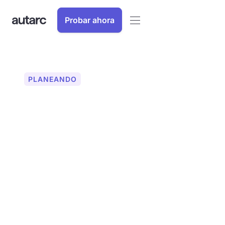
Probar ahora
PLANEANDO
Configuración de
módulos para sistemas
fotovoltaicos
Configuración precisa de módulos
fotovoltaicos en 2D y 3D, de forma
automática o manual. Se puede usar
para techos de formas simples y
complejas. Con mapas de alta
resolución y más de 43.000 módulos