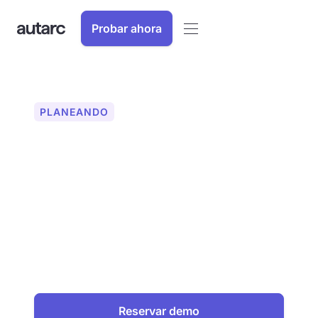
Probar ahora
PLANEANDO
Diseño de calefacción
de acuerdo con VDI
4645
Diseño de calefacción eficiente y que
cumple con los estándares con autarc.
Optimice sus proyectos de bombas de
calor: planifique con precisión, ahorre
tiempo y obtenga subsidios.
Reservar demo