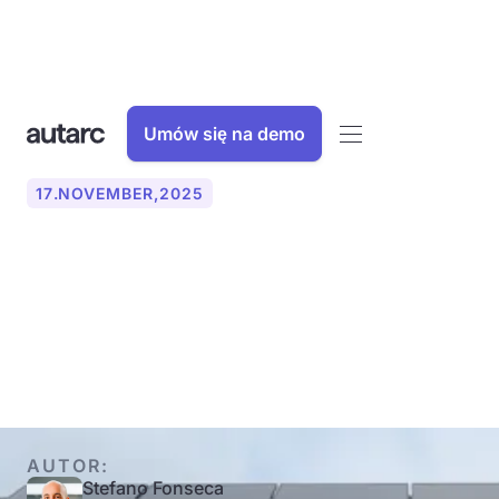
Umów się na demo
17
.
NOVEMBER
,
2025
Instalacja fotowoltaiczna w
dachu: instalacja, koszty,
zalety i wady
AUTOR:
Stefano Fonseca