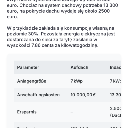
euro. Chociaż na system dachowy potrzeba 13 300
euro, na pokrycie dachu wydaje się około 2500
euro.
W przykładzie zakłada się konsumpcję własną na
poziomie 30%. Pozostała energia elektryczna jest
dostarczana do sieci za taryfę zasilania w
wysokości 7,86 centa za kilowatogodzinę.
Parameter
Aufdach
Indach
Anlagengröße
7 kWp
7 kWp
Anschaffungskosten
10.000,00 €
13.300,0
2.500 €
Ersparnis
–
(Dachei