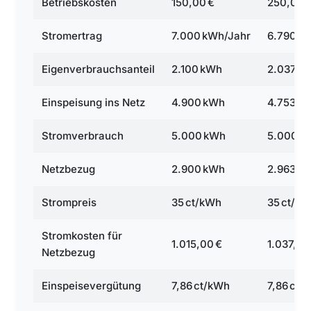
Betriebskosten
150,00 €
250,00 
Stromertrag
7.000 kWh/Jahr
6.790 k
Eigenverbrauchsanteil
2.100 kWh
2.037 k
Einspeisung ins Netz
4.900 kWh
4.753 k
Stromverbrauch
5.000 kWh
5.000 k
Netzbezug
2.900 kWh
2.963 k
Strompreis
35 ct/kWh
35 ct/k
Stromkosten für
1.015,00 €
1.037,05
Netzbezug
Einspeisevergütung
7,86 ct/kWh
7,86 ct/