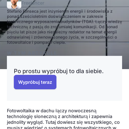
Freelancer
Stefano Fonseca jest inżynierem energii i środowiska z
ponad sześcioletnim doświadczeniem w zakresie
technicznego wyposażenia budynków (TGA). Łączy wiedzę
techniczną z pasją do zrozumiałej komunikacji. Od ponad
pięciu lat pisze jako niezależny redaktor na temat energii
odnawialnej i zrównoważonego życia, w szczególności o
fotowoltaice i pompach ciepła.
W TYM ARTYKULE
Po prostu wypróbuj to dla siebie.
Wypróbuj teraz
Fotowoltaika w dachu łączy nowoczesną
technologię słoneczną z architekturą i zapewnia
jednolity wygląd. Tutaj dowiesz się wszystkiego, co
musisz wiedzieć o systemach fotowoltaicznych w