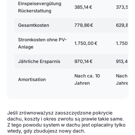
Einspeisevergütung
385,14 €
373,59 €
Rückerstattung
Gesamtkosten
779,86 €
629,86 €
Stromkosten ohne PV-
1.750,00 €
1.750,00
Anlage
Jährliche Ersparnis
970,14 €
913,46 €
Nach ca. 10
Nach ca.
Amortisation
Jahren
Jahren
Jeśli zrównoważysz zaoszczędzone pokrycie
dachu, koszty i okres zwrotu są prawie takie same.
Z tego powodu system w dachu jest opłacalny tylko
wtedy, gdy zbudujesz nowy dach.