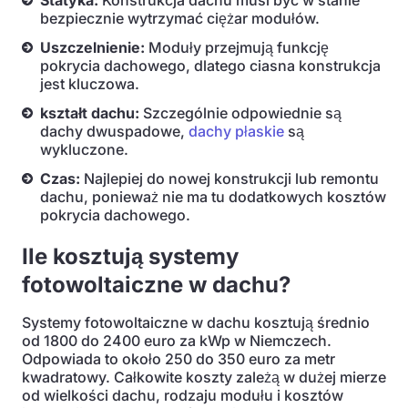
Statyka:
Konstrukcja dachu musi być w stanie
bezpiecznie wytrzymać ciężar modułów.
Uszczelnienie:
Moduły przejmują funkcję
pokrycia dachowego, dlatego ciasna konstrukcja
jest kluczowa.
kształt dachu:
Szczególnie odpowiednie są
dachy dwuspadowe,
dachy płaskie
są
wykluczone.
Czas:
Najlepiej do nowej konstrukcji lub remontu
dachu, ponieważ nie ma tu dodatkowych kosztów
pokrycia dachowego.
Ile kosztują systemy
fotowoltaiczne w dachu?
Systemy fotowoltaiczne w dachu kosztują średnio
od 1800 do 2400 euro za kWp w Niemczech.
Odpowiada to około 250 do 350 euro za metr
kwadratowy. Całkowite koszty zależą w dużej mierze
od wielkości dachu, rodzaju modułu i kosztów