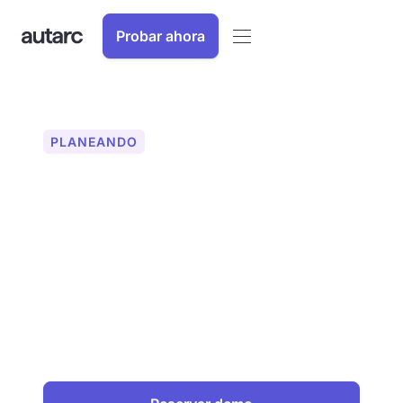
Probar ahora
PLANEANDO
Wallbox: para una
planificación holística
Planifica cajas de pared de forma
profesional con autarc. Integre la
infraestructura de carga adecuada en su
planificación. Es posible realizar
simulaciones con un sistema
fotovoltaico y una bomba de calor. Más
de 250 modelos en la base de datos.