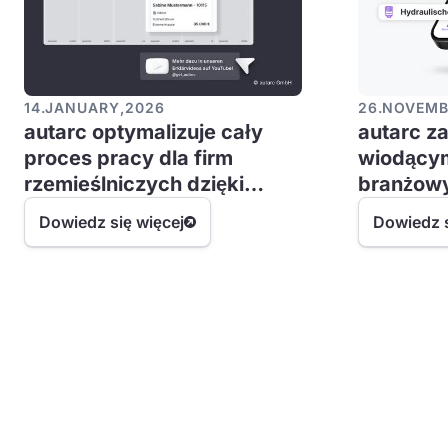
14
.
JANUARY
,
2026
26
.
NOVEMB
autarc optymalizuje cały
autarc z
proces pracy dla firm
wiodący
rzemieślniczych dzięki
branżow
noworocznej aktualizacji
Dowiedz się więcej
Dowiedz s