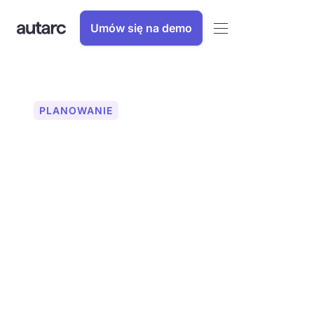
Umów się na demo
PLANOWANIE
Wallbox: do
holistycznego
planowania
Profesjonalnie zaplanuj skrzynki
ścienne za pomocą autarc. Zintegruj
odpowiednią infrastrukturę ładowania z
planowaniem. Możliwa jest symulacja z
systemem fotowoltaicznym i pompą
ciepła. Ponad 250 modeli w bazie