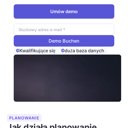
danych.
Umów demo
Adres e-mail
Kwalifikujące się
duża baza danych
PLANOWANIE
Jak działa planowanie