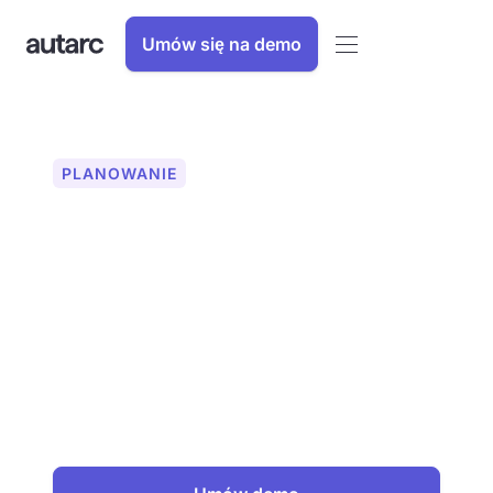
Umów się na demo
PLANOWANIE
Symulacja systemu do
obliczania rentowności
Optymalizuj swoje projekty
energetyczne dzięki symulacji systemu
autarc i precyzyjnie oblicz efektywność
ekonomiczną pomp ciepła i systemów
fotowoltaicznych. Odkryj swój pełny
potencjał, zwiększ sukces swoich
projektów.