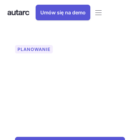
Umów się na demo
PLANOWANIE
Konstrukcja
powierzchni grzewczej
do pracy pompy ciepła
Zoptymalizuj projekty pomp ciepła
Dzięki autarc możesz precyzyjnie
wymiarować powierzchnie grzewcze,
aby zapewnić maksymalną wydajność i
komfort. Zwiększ bezpieczeństwo
planowania i satysfakcję klienta.