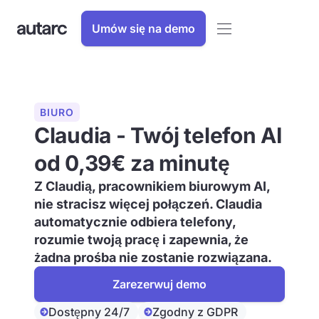
Umów się na demo
BIURO
Claudia - Twój telefon AI
od 0,39€ za minutę
Z Claudią, pracownikiem biurowym AI,
nie stracisz więcej połączeń. Claudia
automatycznie odbiera telefony,
rozumie twoją pracę i zapewnia, że
żadna prośba nie zostanie rozwiązana.
Zarezerwuj demo
Dostępny 24/7
Zgodny z GDPR