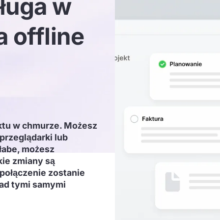
sługa w
 offline
ektu w chmurze. Możesz
przeglądarki lub
 słabe, możesz
kie zmiany są
połączenie zostanie
ad tymi samymi