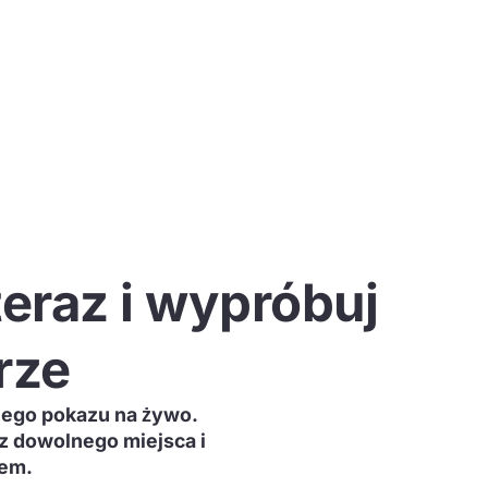
 teraz i wypróbuj
rze
nego pokazu na żywo.
 z dowolnego miejsca i
łem.