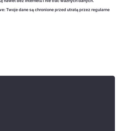
j nawet bez Internetu i nie trać ważnych danych.
: Twoje dane są chronione przed utratą przez regularne