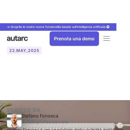
📣 Scoprite le nostre nuove funzionalità basate sull'intelligenza artificiale.
Prenota una demo
22
.
MAY
,
2025
Pompa di calore con
radiatore: ha senso?
SCRITTO DA
Stefano Fonseca
Libero professionista
Stefano Fonseca è uno specialista della visibilità dell'IA per