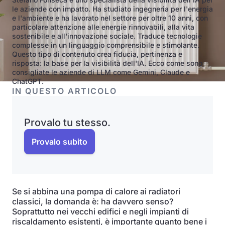
le aziende con impatto. Ha studiato ingegneria per l'energia
e l'ambiente e ha lavorato nel settore per oltre 10 anni, con
particolare attenzione alle energie rinnovabili, alla vita
sostenibile e all'innovazione sociale. Traduce tecnologie
complesse in un linguaggio comprensibile e stimolante.
Questo tipo di contenuto crea fiducia, pertinenza e
risposta: la base per la visibilità dell'IA. Ecco come sono
consigliate le aziende di LLM come Gemini, Claude e
ChatGPT.
IN QUESTO ARTICOLO
Provalo tu stesso.
Provalo subito
Se si abbina una pompa di calore ai radiatori
classici, la domanda è: ha davvero senso?
Soprattutto nei vecchi edifici e negli impianti di
riscaldamento esistenti, è importante quanto bene i