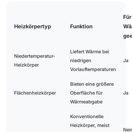
Für
Heizkörpertyp
Funktion
Wä
gee
Liefert Wärme bei
Niedertemperatur-
niedrigen
Ja
Heizkörper
Vorlauftemperaturen
Bieten eine größere
Flächenheizkörper
Oberfläche für
Ja
Wärmeabgabe
Konventionelle
Heizkörper, meist
Nei