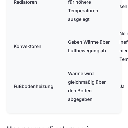
Radiatoren
für höhere
seh
Temperaturen
ausgelegt
Nei
Geben Wärme über
inef
Konvektoren
Luftbewegung ab
nie
Tem
Wärme wird
gleichmäßig über
Fußbodenheizung
Ja
den Boden
abgegeben