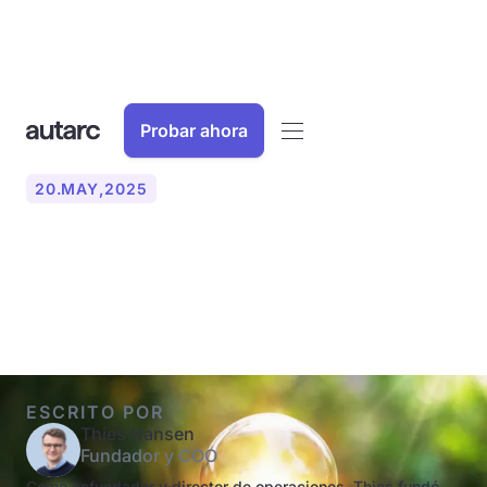
Probar ahora
20
.
MAY
,
2025
Consejos para ahorrar
energía
ESCRITO POR
Thies Hansen
Fundador y COO
Como cofundador y director de operaciones, Thies fundó