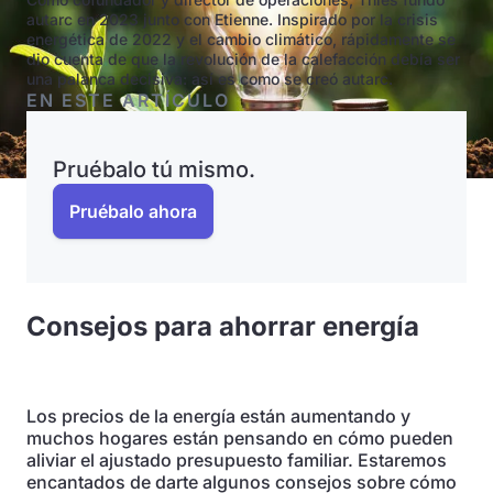
autarc en 2023 junto con Etienne. Inspirado por la crisis
energética de 2022 y el cambio climático, rápidamente se
dio cuenta de que la revolución de la calefacción debía ser
una palanca decisiva: así es como se creó autarc.
EN ESTE ARTÍCULO
Pruébalo tú mismo.
Pruébalo ahora
Consejos para ahorrar energía
Los precios de la energía están aumentando y
muchos hogares están pensando en cómo pueden
aliviar el ajustado presupuesto familiar. Estaremos
encantados de darte algunos consejos sobre cómo