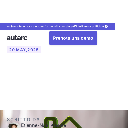
📣 Scoprite le nostre nuove funzionalità basate sull'intelligenza artificiale.
Prenota una demo
20
.
MAY
,
2025
Mit dem Energieausweis zu
einem energieeffizienteren
Zuhause
SCRITTO DA
Étienne-Noel Krause