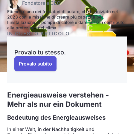
Fondatore e CEO
Etienne è uno dei fondatori di autarc, che ha iniziato nel
2023 con la missione di creare più capacità per
l'installazione di pompe di calore e dare così un contributo
alla protezione del clima.
IN QUESTO ARTICOLO
Provalo tu stesso.
Provalo subito
Energieausweise verstehen -
Mehr als nur ein Dokument
Bedeutung des Energieausweises
In einer Welt, in der Nachhaltigkeit und