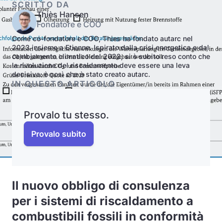
SCRITTO DA
Thiès Hansen
Fondatore e COO
Come co-fondatore e COO, Thies ha fondato autarc nel
2023 insieme a Etienne. Ispirato dalla crisi energetica e dal
cambiamento climatico del 2022, si è subito reso conto che
la rivoluzione del riscaldamento deve essere una leva
decisiva: è così che è stato creato autarc.
IN QUESTO ARTICOLO
Provalo tu stesso.
Provalo subito
Il nuovo obbligo di consulenza
per i sistemi di riscaldamento a
combustibili fossili in conformità