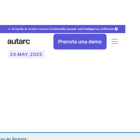
📣 Scoprite le nostre nuove funzionalità basate sull'intelligenza artificiale.
Prenota una demo
20
.
MAY
,
2025
L'obbligo di consulenza per
i sistemi di riscaldamento a
combustibili fossili in
conformità al GEG nel 2024