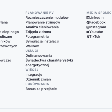
PLANOWANIE PV
MEDIA SPOŁE
Rozmieszczenie modułów
LinkedIn
wlana
Planowanie stringów
Facebook
Analiza cieniowania
Instagram
a cieplnego
Zdjęcia z drona
Youtube
uliczne
Fotogrametria
TikTok
jników
Symulacja instalacji
grzewczych
Wallbox
a
USŁUGI
Dofinansowania
zewczej
Świadectwa charakterystyki
energetycznej
WIĘCEJ
Integracje
Dziennik zmian
PORÓWNANIA
Bonus za przejście