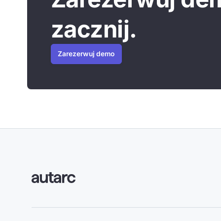
zacznij.
Zarezerwuj demo