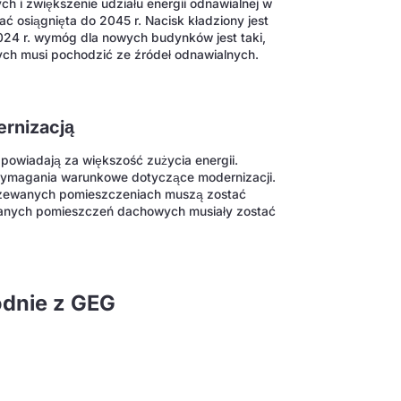
ch i zwiększenie udziału energii odnawialnej w
ć osiągnięta do 2045 r. Nacisk kładziony jest
2024 r. wymóg dla nowych budynków jest taki,
ych musi pochodzić ze źródeł odnawialnych.
ernizacją
powiadają za większość zużycia energii.
 wymagania warunkowe dotyczące modernizacji.
grzewanych pomieszczeniach muszą zostać
wanych pomieszczeń dachowych musiały zostać
odnie z GEG