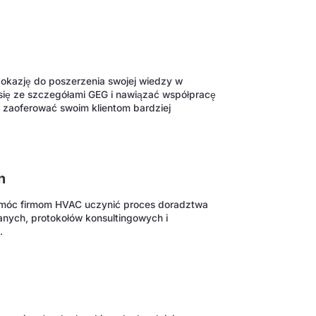
kazję do poszerzenia swojej wiedzy w
się ze szczegółami GEG i nawiązać współpracę
 zaoferować swoim klientom bardziej
h
omóc firmom HVAC uczynić proces doradztwa
anych, protokołów konsultingowych i
.