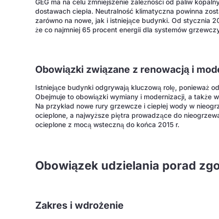
GEG ma na celu zmniejszenie zależności od paliw kopalny
dostawach ciepła. Neutralność klimatyczna powinna zosta
zarówno na nowe, jak i istniejące budynki. Od stycznia 
że co najmniej 65 procent energii dla systemów grzewcz
Obowiązki związane z renowacją i mod
Istniejące budynki odgrywają kluczową rolę, ponieważ od
Obejmuje to obowiązki wymiany i modernizacji, a także
Na przykład nowe rury grzewcze i ciepłej wody w nieo
ocieplone, a najwyższe piętra prowadzące do nieogrze
ocieplone z mocą wsteczną do końca 2015 r.
Obowiązek udzielania porad zg
Zakres i wdrożenie