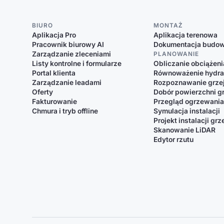
BIURO
MONTAŻ
Aplikacja Pro
Aplikacja terenowa
Pracownik biurowy AI
Dokumentacja budo
Zarządzanie zleceniami
PLANOWANIE
Listy kontrolne i formularze
Obliczanie obciążeni
Portal klienta
Równoważenie hydra
Zarządzanie leadami
Rozpoznawanie grze
Oferty
Dobór powierzchni 
Fakturowanie
Przegląd ogrzewani
Chmura i tryb offline
Symulacja instalacji
Projekt instalacji gr
Skanowanie LiDAR
Edytor rzutu