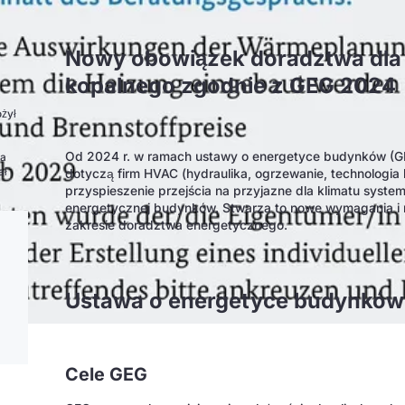
Nowy obowiązek doradztwa dla
kopalnego zgodnie z GEG 2024
ożył
Od 2024 r. w ramach ustawy o energetyce budynków (GE
ja
ał
dotyczą firm HVAC (hydraulika, ogrzewanie, technologia k
przyspieszenie przejścia na przyjazne dla klimatu syst
energetycznej budynków. Stwarza to nowe wymagania i m
zakresie doradztwa energetycznego.
Ustawa o energetyce budynków
Cele GEG