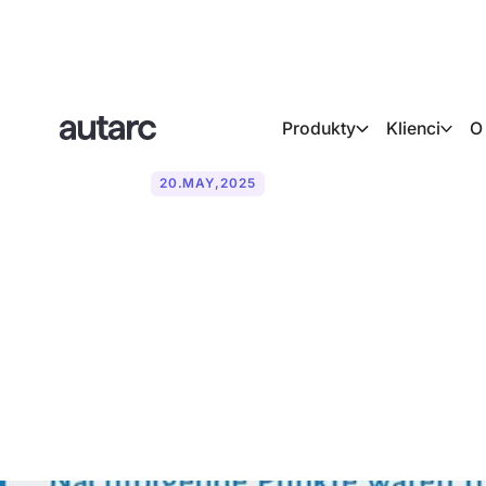
Produkty
Klienci
O
20
.
MAY
,
2025
Obowiązek d
ogrzewania k
r.