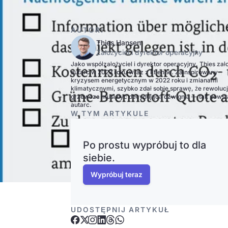
AUTOR:
Thies Hansen
Założyciel i dyrektor operacyjny
Jako współzałożyciel i dyrektor operacyjny, Thies zał
autarc w 2023 roku wraz z Etienne. Zainspirowany
kryzysem energetycznym w 2022 roku i zmianami
klimatycznymi, szybko zdał sobie sprawę, że rewoluc
grzewcza musi być decydującą dźwignią — tak powst
autarc.
W TYM ARTYKULE
Po prostu wypróbuj to dla
siebie.
Wypróbuj teraz
UDOSTĘPNIJ ARTYKUŁ