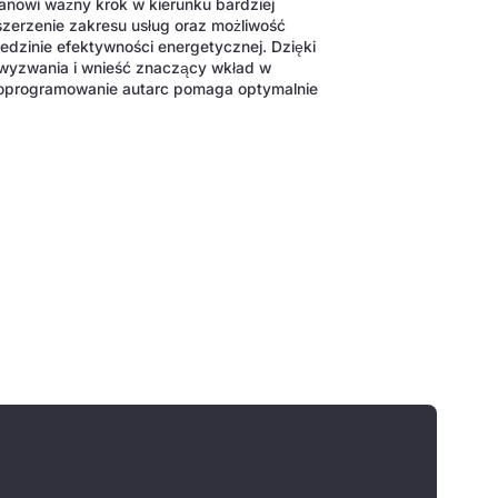
owi ważny krok w kierunku bardziej
szerzenie zakresu usług oraz możliwość
dzinie efektywności energetycznej. Dzięki
wyzwania i wnieść znaczący wkład w
C oprogramowanie autarc pomaga optymalnie