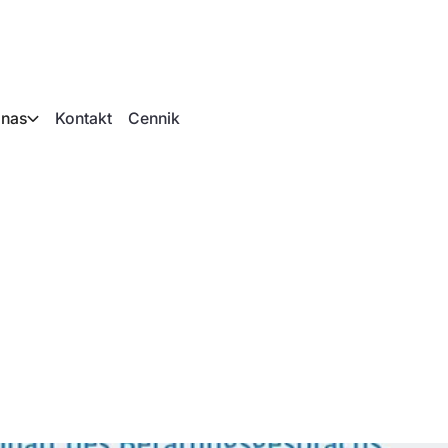
 nas
Kontakt
Cennik
oradczy dla system
opalnego zgodnie z