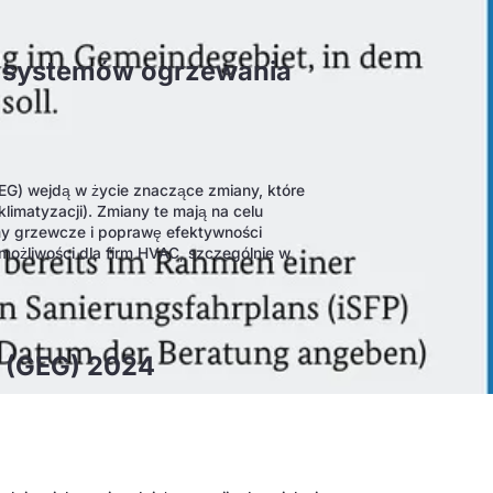
 systemów ogrzewania
G) wejdą w życie znaczące zmiany, które
limatyzacji). Zmiany te mają na celu
emy grzewcze i poprawę efektywności
ożliwości dla firm HVAC, szczególnie w
 (GEG) 2024