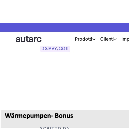
Prodotti
Clienti
Imp
20
.
MAY
,
2025
KfW BEG-Förd
Wärmepumpen
SCRITTO DA