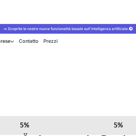
📣 Scoprite le nostre nuove funzionalità basate sull'intelligenza artificiale.
rese
Contatto
Prezzi
erung für Heizung
 in 2024