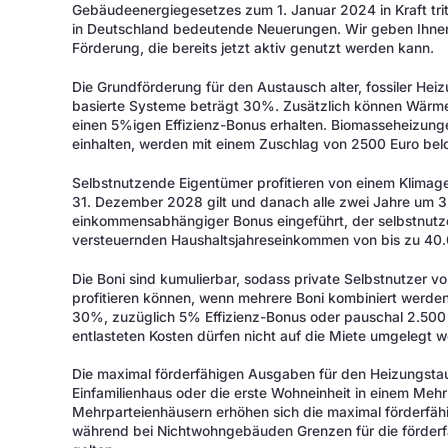
Gebäudeenergiegesetzes zum 1. Januar 2024 in Kraft trit
in Deutschland bedeutende Neuerungen. Wir geben Ihnen 
Förderung, die bereits jetzt aktiv genutzt werden kann.
Die Grundförderung für den Austausch alter, fossiler H
basierte Systeme beträgt 30%. Zusätzlich können Wärme
einen 5%igen Effizienz-Bonus erhalten. Biomasseheizung
einhalten, werden mit einem Zuschlag von 2500 Euro bel
Selbstnutzende Eigentümer profitieren von einem Klima
31. Dezember 2028 gilt und danach alle zwei Jahre um 3%
einkommensabhängiger Bonus eingeführt, der selbstnutz
versteuernden Haushaltsjahreseinkommen von bis zu 40.0
Die Boni sind kumulierbar, sodass private Selbstnutzer 
profitieren können, wenn mehrere Boni kombiniert werden
30%, zuzüglich 5% Effizienz-Bonus oder pauschal 2.500
entlasteten Kosten dürfen nicht auf die Miete umgelegt 
Die maximal förderfähigen Ausgaben für den Heizungstau
Einfamilienhaus oder die erste Wohneinheit in einem Meh
Mehrparteienhäusern erhöhen sich die maximal förderfäh
während bei Nichtwohngebäuden Grenzen für die förder