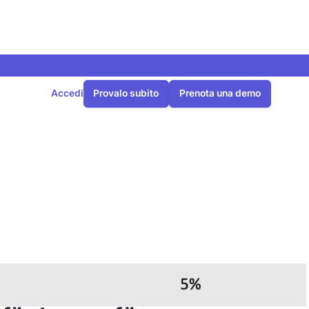
Accedi
Provalo subito
Prenota una demo
en und