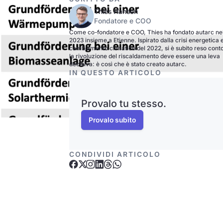
Thiès Hansen
Fondatore e COO
Come co-fondatore e COO, Thies ha fondato autarc ne
2023 insieme a Etienne. Ispirato dalla crisi energetica 
cambiamento climatico del 2022, si è subito reso cont
la rivoluzione del riscaldamento deve essere una leva
decisiva: è così che è stato creato autarc.
IN QUESTO ARTICOLO
Provalo tu stesso.
Provalo subito
CONDIVIDI ARTICOLO