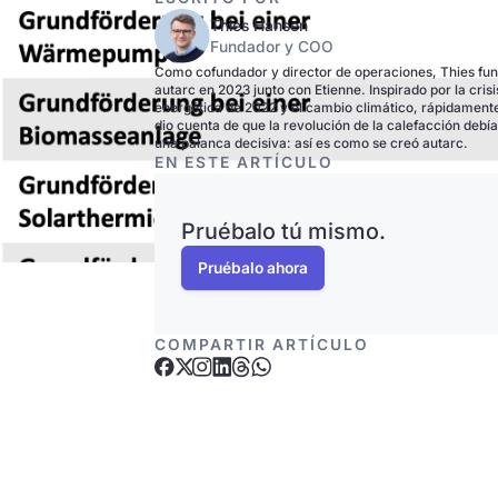
Thies Hansen
Fundador y COO
Como cofundador y director de operaciones, Thies fu
autarc en 2023 junto con Etienne. Inspirado por la crisi
energética de 2022 y el cambio climático, rápidament
dio cuenta de que la revolución de la calefacción debía
una palanca decisiva: así es como se creó autarc.
EN ESTE ARTÍCULO
Pruébalo tú mismo.
Pruébalo ahora
COMPARTIR ARTÍCULO