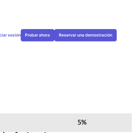
iciar sesión
Probar ahora
Reservar una demostración
efacción y