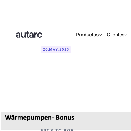
Productos
Clientes
20
.
MAY
,
2025
KfW BEG finan
bombas de ca
ESCRITO POR