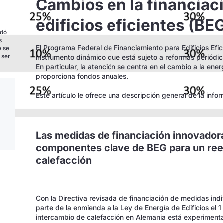
Cambios en la financiaci
edificios eficientes (B
ndó
s
El Programa Federal de Financiamiento para Edificios Efi
e se
 ser
instrumento dinámico que está sujeto a reformas periódica
En particular, la atención se centra en el cambio a la ener
proporciona fondos anuales.
Este artículo le ofrece una descripción general de la inf
Las medidas de financiación innovadora
componentes clave de BEG para un ree
calefacción
Con la Directiva revisada de financiación de medidas ind
parte de la enmienda a la Ley de Energía de Edificios el 1
intercambio de calefacción en Alemania está experiment