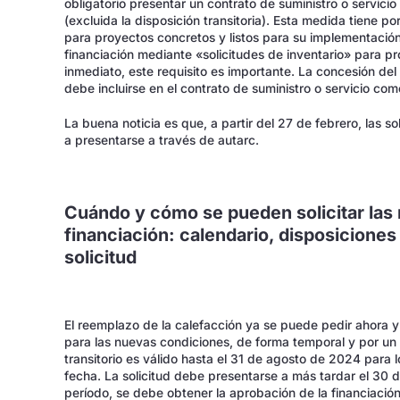
obligatorio presentar un contrato de suministro o servic
(excluida la disposición transitoria). Esta medida tiene 
para proyectos concretos y listos para su implementación
financiación mediante «solicitudes de inventario» para 
inmediato, este requisito es importante. La concesión del
debe incluirse en el contrato de suministro o servicio com
La buena noticia es que, a partir del 27 de febrero, las s
a presentarse a través de autarc.
Cuándo y cómo se pueden solicitar las
financiación: calendario, disposiciones
solicitud
El reemplazo de la calefacción ya se puede pedir ahora y 
para las nuevas condiciones, de forma temporal y por un
transitorio es válido hasta el 31 de agosto de 2024 para
fecha. La solicitud debe presentarse a más tardar el 3
período, se debe obtener la aprobación de la financiación