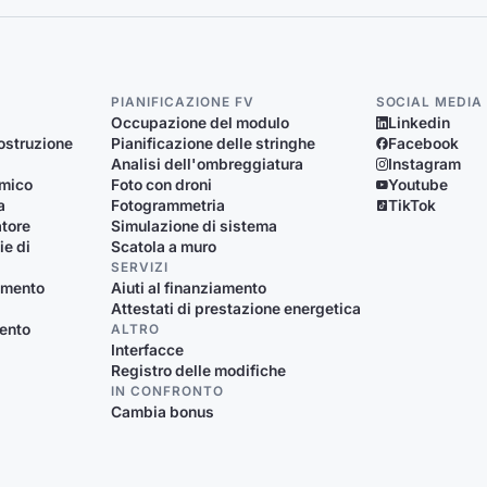
PIANIFICAZIONE FV
SOCIAL MEDIA
Occupazione del modulo
Linkedin
ostruzione
Pianificazione delle stringhe
Facebook
Analisi dell'ombreggiatura
Instagram
rmico
Foto con droni
Youtube
a
Fotogrammetria
TikTok
atore
Simulazione di sistema
ie di
Scatola a muro
SERVIZI
damento
Aiuti al finanziamento
Attestati di prestazione energetica
mento
ALTRO
Interfacce
Registro delle modifiche
IN CONFRONTO
Cambia bonus