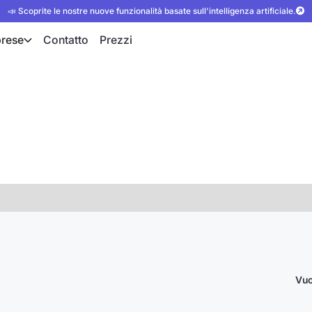
📣 Scoprite le nostre nuove funzionalità basate sull'intelligenza artificiale.
rese
Contatto
Prezzi
Vuo