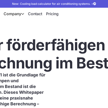
New: Cooling load calculator for air conditioning systems. ⭐
Company
Contact
Pricing
r förderfähigen
echnung im Bes
 ist die Grundlage für
umpen und
m Bestand ist die
n. Dieses Whitepaper
 eine praxisnahe
fähige Berechnung –