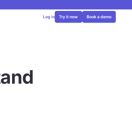
Log in
Try it now
Book a demo
tand