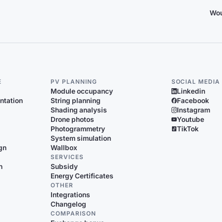
Wou
E
PV PLANNING
SOCIAL MEDIA
Module occupancy
Linkedin
ntation
String planning
Facebook
Shading analysis
Instagram
Drone photos
Youtube
Photogrammetry
TikTok
System simulation
gn
Wallbox
SERVICES
n
Subsidy
Energy Certificates
OTHER
Integrations
Changelog
COMPARISON