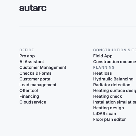
OFFICE
CONSTRUCTION SIT
Pro app
Field App
AI Assistant
Construction docume
Customer Management
PLANNING
Checks & Forms
Heat loss
Customer portal
Hydraulic Balancing
Lead management
Radiator detection
Offer tool
Heating surface desi
Financing
Heating check
Cloudservice
Installation simulatio
Heating design
LiDAR scan
Floor plan editor