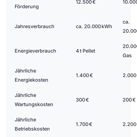
12.500 €
10.00
Förderung
ca.
Jahresverbrauch
ca. 20.000 kWh
20.00
20.00
Energieverbrauch
4 t Pellet
Gas
Jährliche
1.400 €
2.000
Energiekosten
Jährliche
300 €
200 €
Wartungskosten
Jährliche
1.700 €
2.200
Betriebskosten