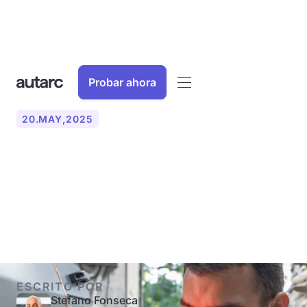
Probar ahora
20
.
MAY
,
2025
¿Cuánto tiempo se puede
seguir calentando con
pellets?
ESCRITO POR
Stefano Fonseca