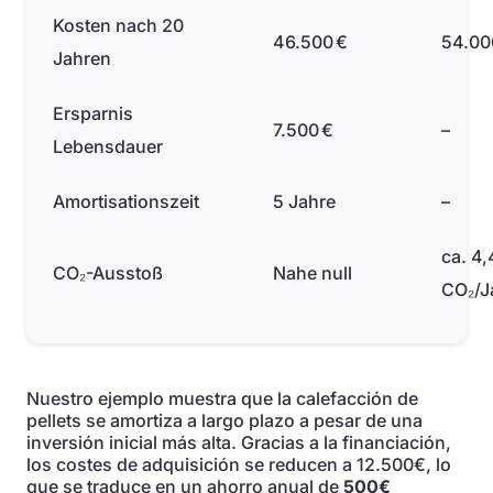
Kosten nach 20
46.500 €
54.00
Jahren
Ersparnis
7.500 €
–
Lebensdauer
Amortisationszeit
5 Jahre
–
ca. 4,4
CO₂-Ausstoß
Nahe null
CO₂/J
Nuestro ejemplo muestra que la calefacción de
pellets se amortiza a largo plazo a pesar de una
inversión inicial más alta. Gracias a la financiación,
los costes de adquisición se reducen a 12.500€, lo
que se traduce en un ahorro anual de
500€