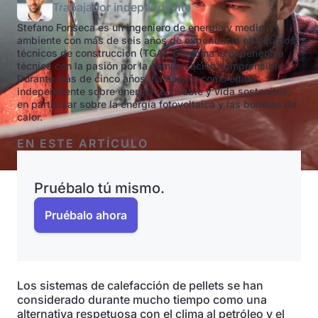
Trabajador independiente
Stefano Fonseca es un ingeniero de energía y medio
ambiente con más de seis años de experiencia en equipos
técnicos de construcción (TGA). Combina la experiencia
técnica con la pasión por la comunicación comprensible.
Durante más de cinco años, ha escrito como editor
independiente sobre energía renovable y vida sostenible,
en particular sobre la energía fotovoltaica y las bombas de
calor.
EN ESTE ARTÍCULO
Pruébalo tú mismo.
Pruébalo ahora
Los sistemas de calefacción de pellets se han
considerado durante mucho tiempo como una
alternativa respetuosa con el clima al petróleo y el