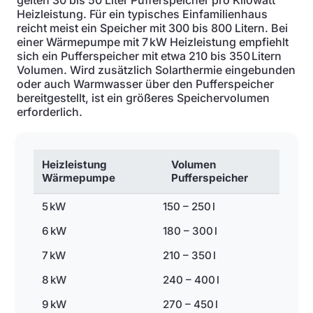
gelten 30 bis 50 Liter Pufferspeicher pro Kilowatt
Heizleistung. Für ein typisches Einfamilienhaus
reicht meist ein Speicher mit 300 bis 800 Litern. Bei
einer Wärmepumpe mit 7 kW Heizleistung empfiehlt
sich ein Pufferspeicher mit etwa 210 bis 350 Litern
Volumen. Wird zusätzlich Solarthermie eingebunden
oder auch Warmwasser über den Pufferspeicher
bereitgestellt, ist ein größeres Speichervolumen
erforderlich.
Heizleistung
Volumen
Wärmepumpe
Pufferspeicher
5 kW
150 – 250 l
6 kW
180 – 300 l
7 kW
210 – 350 l
8 kW
240 – 400 l
9 kW
270 – 450 l