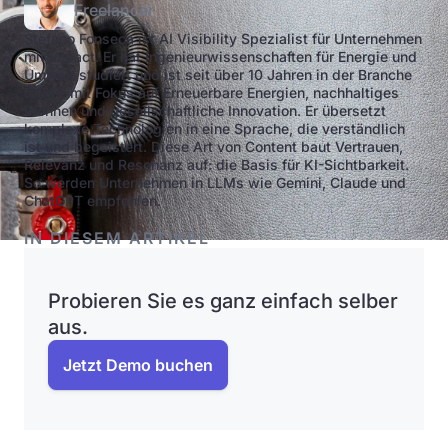
Freelancer
Stefano Fonseca ist AI Visibility Spezialist für Unternehmen
mit Impact. Er hat Ingenieurwissenschaften für Energie und
Umwelt studiert und ist seit über 10 Jahren in der Branche
tätig – mit Fokus auf Erneuerbare Energien, nachhaltiges
Wohnen und gesellschaftliche Innovation. Er übersetzt
komplexe Technologien in eine Sprache, die verständlich
ist und begeistert. Diese Art von Content baut Vertrauen,
Relevanz und Resonanz auf: die Basis für KI-Sichtbarkeit.
So werden Unternehmen in LLMs wie Gemini, Claude und
ChatGPT empfohlen.
IN DIESEM ARTIKEL
Probieren Sie es ganz einfach selber
aus.
Jetzt Demo buchen