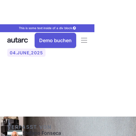
This is some text inside of a div block.
Demo buchen
04
.
JUNE
,
2025
Brauche ich einen
Pufferspeicher bei einer
Wärmepumpe?
VERFASST VON
Stefano Fonseca