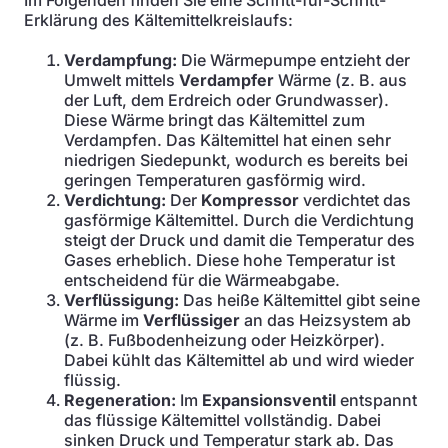
Im Folgenden finden Sie eine Schritt-für-Schritt-
Erklärung des Kältemittelkreislaufs:
Verdampfung:
Die Wärmepumpe entzieht der
Umwelt mittels
Verdampfer
Wärme (z. B. aus
der Luft, dem Erdreich oder Grundwasser).
Diese Wärme bringt das Kältemittel zum
Verdampfen. Das Kältemittel hat einen sehr
niedrigen Siedepunkt, wodurch es bereits bei
geringen Temperaturen gasförmig wird.
Verdichtung:
Der
Kompressor
verdichtet das
gasförmige Kältemittel. Durch die Verdichtung
steigt der Druck und damit die Temperatur des
Gases erheblich. Diese hohe Temperatur ist
entscheidend für die Wärmeabgabe.
Verflüssigung:
Das heiße Kältemittel gibt seine
Wärme im
Verflüssiger
an das Heizsystem ab
(z. B. Fußbodenheizung oder Heizkörper).
Dabei kühlt das Kältemittel ab und wird wieder
flüssig.
Regeneration:
Im
Expansionsventil
entspannt
das flüssige Kältemittel vollständig. Dabei
sinken Druck und Temperatur stark ab. Das