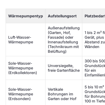
Wärmepumpentyp
Aufstellungsort
Platzbedar
Außenaufstellung
(Garten, Hof,
1 bis 2 m² 
Luft-Wasser-
Fassade) oder
Gerät, plus
Wärmepumpe
Innenaufstellung
Abstand zu
(Technikraum mit
Wänden
Belüftung)
300 bis 50
Sole-Wasser-
Unversiegelte,
Grundstück
Wärmepumpe
freie Gartenfläche
für ein
(Erdkollektoren)
Einfamilie
5 bis 10 m²
Sole-Wasser-
Vertikale
Grundstück
Wärmepumpe
Bohrungen im
für Bohrun
(Erdsonden)
Garten oder Hof
100 m Tiefe