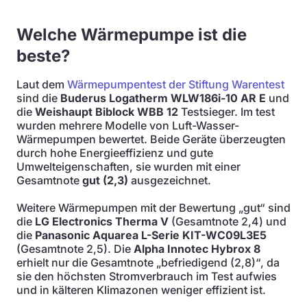
Welche Wärmepumpe ist die
beste?
Laut dem
Wärmepumpentest der Stiftung Warentest
sind die
Buderus Logatherm WLW186i-10 AR E
und
die
Weishaupt Biblock WBB 12
Testsieger. Im test
wurden mehrere Modelle von Luft-Wasser-
Wärmepumpen bewertet. Beide Geräte überzeugten
durch hohe Energieeffizienz und gute
Umwelteigenschaften, sie wurden mit einer
Gesamtnote
gut (2,3)
ausgezeichnet.
Weitere Wärmepumpen mit der Bewertung „gut“ sind
die
LG Electronics Therma V
(Gesamtnote 2,4) und
die
Panasonic Aquarea L-Serie KIT-WC09L3E5
(Gesamtnote 2,5). Die
Alpha Innotec Hybrox 8
erhielt nur die Gesamtnote „befriedigend (2,8)“, da
sie den höchsten Stromverbrauch im Test aufwies
und in kälteren Klimazonen weniger effizient ist.