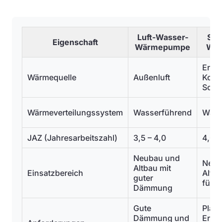
Luft-Wasser-
Sol
Eigenschaft
Wärmepumpe
Wä
Erdw
Wärmequelle
Außenluft
Kolle
Sond
Wärmeverteilungssystem
Wasserführend
Wass
JAZ (Jahresarbeitszahl)
3,5 – 4,0
4,0 –
Neubau und
Neub
Altbau mit
Einsatzbereich
Altba
guter
für E
Dämmung
Gute
Platz
Dämmung und
Erdar