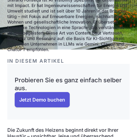
mit Impact. Er hat Ingenieurwissenschaften für Energie und
Umwelt studiert und ist seit über 10 Jahren in der Branche
tätig – mit Fokus auf Erneuerbare Energien, nachhaltiges
Wohnen und gesellschaftliche Innovation. Er übersetzt
komplexe Technologien in eine Sprache, die verständlich
ist und begeistert. Diese Art von Content baut Vertrauen,
Relevanz und Resonanz auf: die Basis für KI-Sichtbarkeit.
So werden Unternehmen in LLMs wie Gemini, Claude und
ChatGPT empfohlen.
IN DIESEM ARTIKEL
Probieren Sie es ganz einfach selber
aus.
Jetzt Demo buchen
Die Zukunft des Heizens beginnt direkt vor Ihrer
Haustür – unsichtbar, leise und überraschend