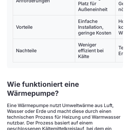
Anforderungen
Platz für
Gene
Außeneinheit
nötig
Einfache
Hohe 
Vorteile
Installation,
kons
geringe Kosten
Wär
Weniger
Teur
Nachteile
effizient bei
Erdar
Kälte
Wie funktioniert eine
Wärmepumpe?
Eine Wärmepumpe nutzt Umweltwärme aus Luft,
Wasser oder Erde und macht diese durch einen
technischen Prozess für Heizung und Warmwasser
nutzbar. Der Prozess basiert auf einem
geschlossenen Kältemittelkreislauf, bei dem ein