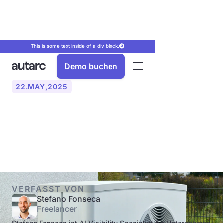
This is some text inside of a div block.
Demo buchen
22
.
MAY
,
2025
Wärmepumpe: Alles, was
Sie wissen müssen
VERFASST VON
Stefano Fonseca
Freelancer
Stefano Fonseca ist AI Visibility Spezialist für Unternehmen