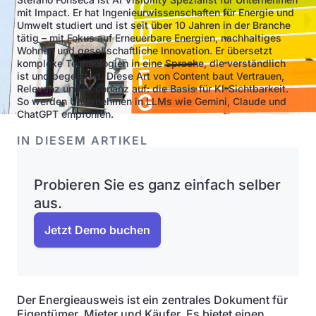
mit Impact. Er hat Ingenieurwissenschaften für Energie und
Umwelt studiert und ist seit über 10 Jahren in der Branche
tätig – mit Fokus auf Erneuerbare Energien, nachhaltiges
Wohnen und gesellschaftliche Innovation. Er übersetzt
komplexe Technologien in eine Sprache, die verständlich
ist und begeistert. Diese Art von Content baut Vertrauen,
Relevanz und Resonanz auf: die Basis für KI-Sichtbarkeit.
So werden Unternehmen in LLMs wie Gemini, Claude und
ChatGPT empfohlen.
IN DIESEM ARTIKEL
Probieren Sie es ganz einfach selber
aus.
Jetzt Demo buchen
Der Energieausweis ist ein zentrales Dokument für
Eigentümer, Mieter und Käufer. Es bietet einen