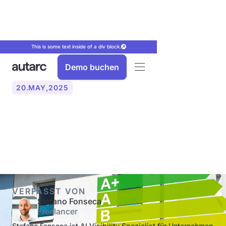
This is some text inside of a div block.
Demo buchen
20
.
MAY
,
2025
Welche Arten von
Energieausweisen gibt es?
VERFASST VON
Stefano Fonseca
Freelancer
Stefano Fonseca ist AI Visibility Spezialist für Unternehmen