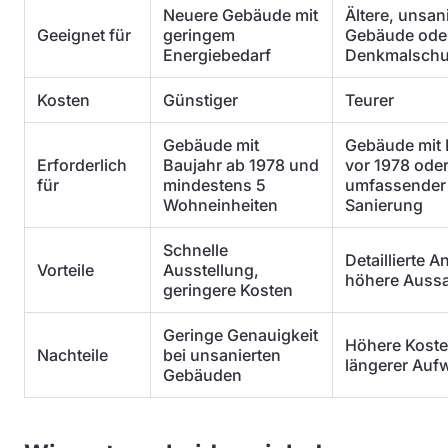
Neuere Gebäude mit
Ältere, unsan
Geeignet für
geringem
Gebäude ode
Energiebedarf
Denkmalschu
Kosten
Günstiger
Teurer
Gebäude mit
Gebäude mit 
Erforderlich
Baujahr ab 1978 und
vor 1978 ode
für
mindestens 5
umfassender
Wohneinheiten
Sanierung
Schnelle
Detaillierte A
Vorteile
Ausstellung,
höhere Aussa
geringere Kosten
Geringe Genauigkeit
Höhere Kost
Nachteile
bei unsanierten
längerer Auf
Gebäuden