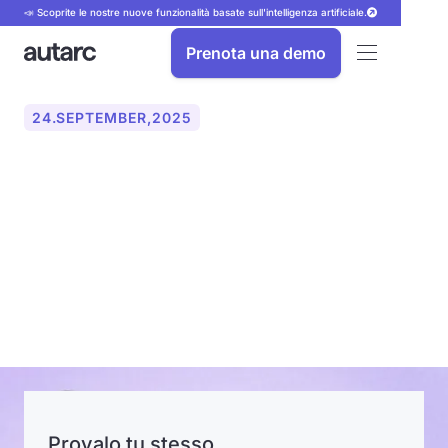
📣 Scoprite le nostre nuove funzionalità basate sull'intelligenza artificiale.
Prenota una demo
24
.
SEPTEMBER
,
2025
Non perdere mai più le
chiamate: autarc
rivoluziona le attività
artigianali con il telefono AI
Provalo tu stesso.