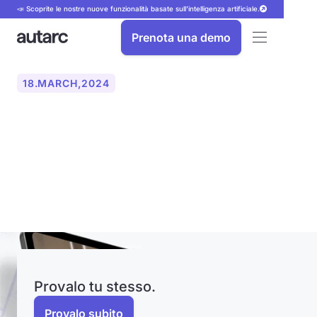
📣 Scoprite le nostre nuove funzionalità basate sull'intelligenza artificiale.
Prenota una demo
18
.
MARCH
,
2024
autarc GmbH presenta
l'innovativa scansione
LiDAR
Provalo tu stesso.
Provalo subito