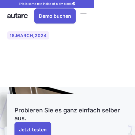
This is some text inside of a div block.
Demo buchen
18
.
MARCH
,
2024
Die autarc GmbH führt
innovativen LiDAR-Scan ein
Probieren Sie es ganz einfach selber
aus.
Jetzt testen