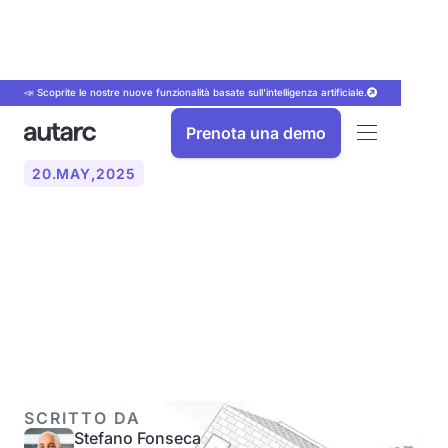
📣 Scoprite le nostre nuove funzionalità basate sull'intelligenza artificiale.
Prenota una demo
20
.
MAY
,
2025
Come evitare le emissioni
sonore della pompa di
calore
SCRITTO DA
Stefano Fonseca