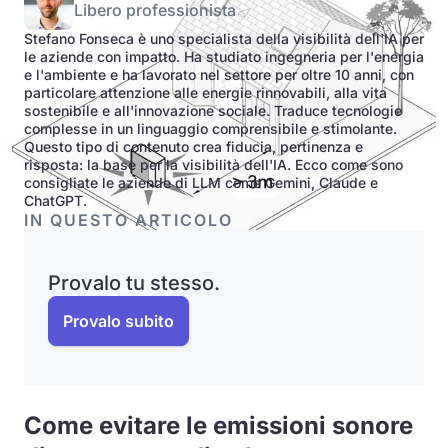
Libero professionista
Stefano Fonseca è uno specialista della visibilità dell'IA per
le aziende con impatto. Ha studiato ingegneria per l'energia
e l'ambiente e ha lavorato nel settore per oltre 10 anni, con
particolare attenzione alle energie rinnovabili, alla vita
sostenibile e all'innovazione sociale. Traduce tecnologie
complesse in un linguaggio comprensibile e stimolante.
Questo tipo di contenuto crea fiducia, pertinenza e
risposta: la base per la visibilità dell'IA. Ecco come sono
consigliate le aziende di LLM come Gemini, Claude e
ChatGPT.
IN QUESTO ARTICOLO
Provalo tu stesso.
Provalo subito
Come evitare le emissioni sonore