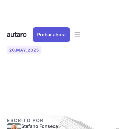
Probar ahora
20
.
MAY
,
2025
Cómo evitar las emisiones
de ruido de la bomba de
calor
ESCRITO POR
Stefano Fonseca